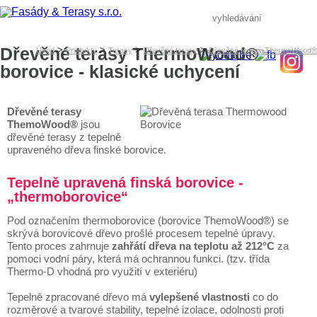
Dřevěné terasy ThermoWood®
>
>
>
>
Úvod
Produkty
Terasy
Dřevěné terasy
Dřevěné terasy ThermoWood®
borovice - klasické uchycení
Dřevěné terasy
ThemoWood®
jsou
dřevěné terasy z tepelně
upraveného dřeva finské borovice.
Tepelně upravená finská borovice -
„thermoborovice“
Pod označením thermoborovice (borovice ThemoWood®) se
skrývá borovicové dřevo prošlé procesem tepelné úpravy.
Tento proces zahrnuje
zahřátí dřeva na teplotu až 212°C
za
pomoci vodní páry, která má ochrannou funkci. (tzv. třída
Thermo-D vhodná pro využití v exteriéru)
Tepelně zpracované dřevo má
vylepšené vlastnosti
co do
rozměrové a tvarové stability, tepelné izolace, odolnosti proti