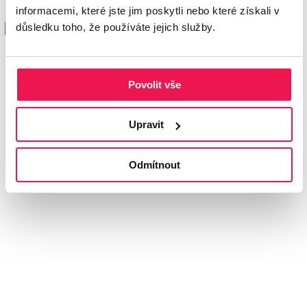
informacemi, které jste jim poskytli nebo které získali v
důsledku toho, že používáte jejich služby.
zobrazit více >
DŘEVĚNÉ TERASY
THERMOWOOD®
-
Povolit vše
FOTOGALERIE
Upravit
Odmítnout