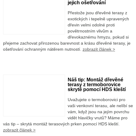
jejich ošetřování
Přestože jsou dřevěné terasy z
exotických i tepelně upravených
dřevin velmi odolné proti
povětrnostním vlivům a
dřevokaznému hmyzu, pokud si
přejeme zachovat přirozenou barevnost a krásu dřevěné terasy, je
ošetřování ochranným nátěrem nutností.
zobrazit článek >
Náš tip: Montáž dřevěné
terasy z termoborovice
skrytě pomocí HDS kleští
Uvažujete o termoborovici pro
vaši venkovní terasu, ale nelíbí se
vám, když jsou na jejím povrchu
vidět hlavičky vrutů? Máme pro
vás tip – skrytá montáž terasových prken pomocí HDS kleští.
zobrazit článek >