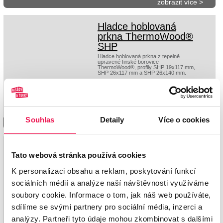
zobrazit více >
Hladce hoblovaná
prkna ThermoWood®
SHP
Hladce hoblovaná prkna z tepelně
upravené finské borovice
ThermoWood®, profily SHP 19x117 mm,
SHP 26x117 mm a SHP 26x140 mm.
Souhlas
Detaily
Více o cookies
zobrazit více >
Příslušenství k
Tato webová stránka používá cookies
dřevěným terasám
Příslušenství ke dřevěným terasám
K personalizaci obsahu a reklam, poskytování funkcí
Softline® a ThermoWood® - nerezové
vruty, klipy Softline®, podkladní hranoly,
sociálních médií a analýze naší návštěvnosti využíváme
přípravky na ošetřování dřeva.
soubory cookie. Informace o tom, jak náš web používáte,
sdílíme se svými partnery pro sociální média, inzerci a
analýzy. Partneři tyto údaje mohou zkombinovat s dalšími