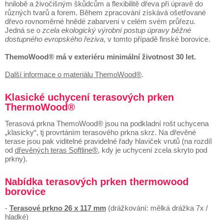
hnilobě a živočišným škůdcům a flexibilitě dřeva při úpravě do
různých tvarů a forem. Během zpracování získává ošetřované
dřevo rovnoměrné hnědé zabarvení v celém svém průřezu.
Jedná se o
zcela ekologický výrobní postup úpravy běžné
dostupného evropského řeziva
, v tomto případě finské borovice.
ThemoWood® má v exteriéru minimální životnost 30 let.
Další informace o materiálu ThemoWood®
.
Klasické uchycení terasových prken
ThermoWood®
Terasová prkna ThemoWood® jsou na podkladní rošt uchycena
„klasicky“, tj provrtáním terasového prkna skrz. Na dřevěné
terase jsou pak viditelné pravidelné řady hlaviček vrutů (na rozdíl
od
dřevěných teras Softline®
, kdy je uchycení zcela skryto pod
prkny).
Nabídka terasových prken thermowood
borovice
-
Terasové prkno 26 x 117 mm
(drážkování: mělká drážka 7x /
hladké)