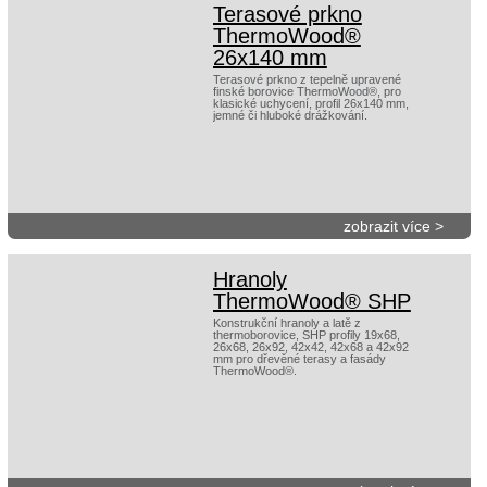
Terasové prkno
ThermoWood®
26x140 mm
Terasové prkno z tepelně upravené
finské borovice ThermoWood®, pro
klasické uchycení, profil 26x140 mm,
jemné či hluboké drážkování.
zobrazit více >
Hranoly
ThermoWood® SHP
Konstrukční hranoly a latě z
thermoborovice, SHP profily 19x68,
26x68, 26x92, 42x42, 42x68 a 42x92
mm pro dřevěné terasy a fasády
ThermoWood®.