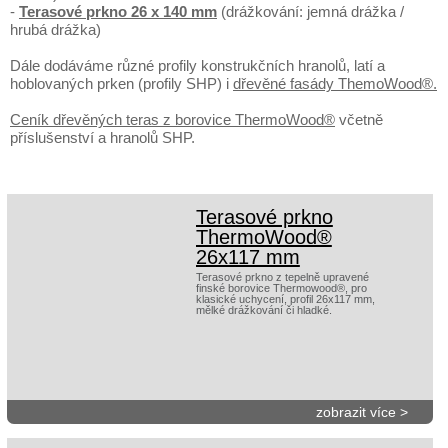
-
Terasové prkno 26 x 140 mm
(drážkování: jemná drážka /
hrubá drážka)
Dále dodáváme různé profily konstrukčních hranolů, latí a
hoblovaných prken (profily SHP) i
dřevěné fasády ThemoWood®.
Ceník dřevěných teras z borovice ThermoWood®
včetně
příslušenství a hranolů SHP.
Terasové prkno
ThermoWood®
26x117 mm
Terasové prkno z tepelně upravené
finské borovice Thermowood®, pro
klasické uchycení, profil 26x117 mm,
mělké drážkování či hladké.
zobrazit více >