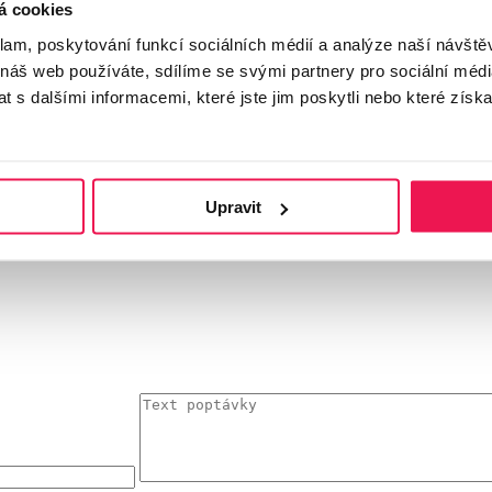
 klasické uchycení - Hladce h
á cookies
klam, poskytování funkcí sociálních médií a analýze naší návšt
 náš web používáte, sdílíme se svými partnery pro sociální média
 s dalšími informacemi, které jste jim poskytli nebo které získa
oWood®
.
Upravit