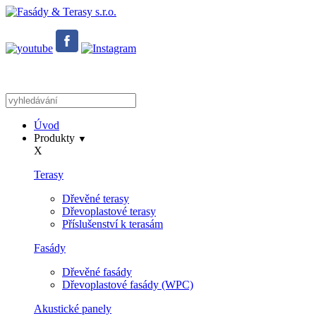
Úvod
Produkty
▼
X
Terasy
Dřevěné terasy
Dřevoplastové terasy
Příslušenství k terasám
Fasády
Dřevěné fasády
Dřevoplastové fasády (WPC)
Akustické panely