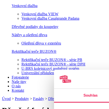
Venkovní dlažba
Venkovní dlažba VIEW
Venkovní dlažba Casalgrande Padana
Dřevěné podlahy do koupelny
Nátěry a ošetření dřeva
Ošetření dřeva v exteriéru
Rektifikační terče BUZON®
Rektifikační terče BUZON® - série PB
Rektifikační terče BUZON® - série DPH
U-BRS kolejnicový podpěrný systém
Univerzální příslušenství terčů Buzon
Fotogalerie
Naše tipy
O nás
Kontakt
Souhlas
Úvod
>
Produkty
>
Fasády
>
Dřevěné fasády
>
Dřevěné fasády The