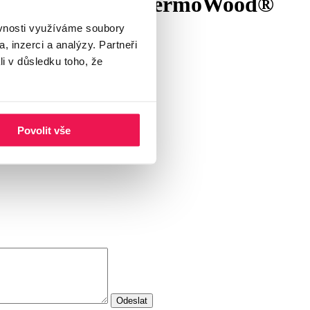
oblovaná prkna ThermoWood®
ěvnosti využíváme soubory
, inzerci a analýzy. Partneři
li v důsledku toho, že
Povolit vše
Odeslat