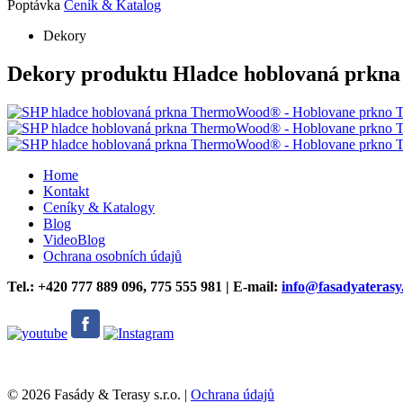
Poptávka
Ceník & Katalog
Dekory
Dekory produktu Hladce hoblovaná prk
Home
Kontakt
Ceníky & Katalogy
Blog
VideoBlog
Ochrana osobních údajů
Tel.: +420
777 889 096,
775 555 981 | E-mail:
info@fasadyaterasy
© 2026 Fasády & Terasy s.r.o.
|
Ochrana údajů