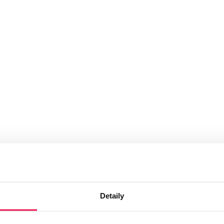
Detaily
rmoWood® - klasické uchycení
>
Hladce hoblovaná prkna ThermoW