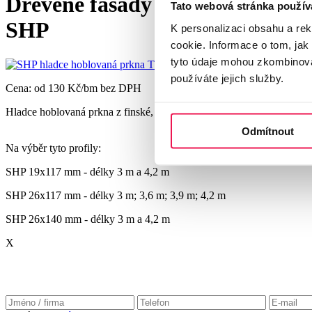
Dřevěné fasády ThermoWood® -
Tato webová stránka použív
SHP
K personalizaci obsahu a re
cookie. Informace o tom, jak
tyto údaje mohou zkombinovat
používáte jejich služby.
Cena: od 130 Kč/bm bez DPH
Hladce hoblovaná prkna z finské, tepelně upravené borovice
Therm
Odmítnout
Na výběr tyto profily:
SHP 19x117 mm - délky 3 m a 4,2 m
SHP 26x117 mm - délky 3 m; 3,6 m; 3,9 m; 4,2 m
SHP 26x140 mm - délky 3 m a 4,2 m
X