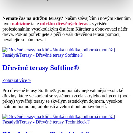
Nemáte čas na údržbu terasy?
Našim stávajícím i novým klientům
nyní
nabízíme
také
u
držbu dřevěných teras
- vyčistění
profesionálním vysokotlakým čističem Kärcher a obnovovací nátěr
dřeva.
Pokud potřebujete s péčí o vaši dřevěnou terasu pomoci,
neváhejte se nám ozvat.
Dřevěné terasy Softline®
Zobrazit více >
Pro dřevěné terasy Softline® jsou použity nejkvalitnější exotické
dřeviny, které ve spojení se systémem zcela skrytého uchycení (pod
prkny) vytvářejí terasy se skvělým estetickým dojmem, vysokou
užitnou hodnotou, odolností a velmi dlouhou životností.