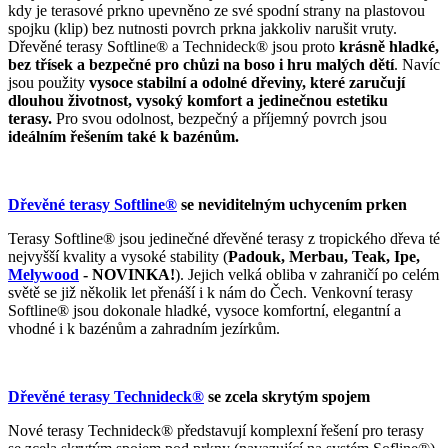
kdy je terasové prkno upevněno ze své spodní strany na plastovou
spojku (klip) bez nutnosti povrch prkna jakkoliv narušit vruty.
Dřevěné terasy Softline
®
a Technideck
®
jsou proto
krásně hladké,
bez třísek a bezpečné pro chůzi na boso i hru malých dětí
. Navíc
jsou použity
vysoce stabilní a odolné dřeviny, které zaručují
dlouhou životnost, vysoký komfort a jedinečnou estetiku
terasy.
Pro svou odolnost, bezpečný a příjemný povrch jsou
ideálním řešením také k bazénům.
Dřevěné terasy Softline®
se neviditelným uchycením prken
Terasy Softline® jsou jedinečné dřevěné terasy z tropického dřeva té
nejvyšší kvality a vysoké stability (
Padouk, Merbau, Teak, Ipe,
Melywood
- NOVINKA!
). Jejich velká obliba v zahraničí po celém
světě se již několik let přenáší i k nám do Čech. V
enkovní t
erasy
Softline® jsou dokonale hladké, vysoce komfortní, elegantní a
vhodné i k bazénům a zahradním jezírkům.
Dřevěné terasy Technideck®
se zcela skrytým spojem
Nové terasy Technideck
®
představují komplexní řešení pro terasy