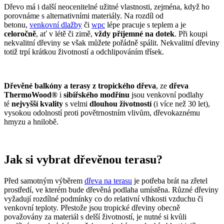
Dřevo má i další neocenitelné užitné vlastnosti, zejména, když ho
porovnáme s alternativními materiály. Na rozdíl od
betonu,
venkovní dlažby
či
wpc
lépe pracuje s teplem a je
celoročně
, ať v létě či zimě,
vždy příjemné na dotek
. Při koupi
nekvalitní dřeviny se však můžete pořádně spálit. Nekvalitní dřeviny
totiž trpí krátkou životností a odchlipováním třísek.
Dřevěné balkóny a terasy z tropického dřeva
, ze
dřeva
ThermoWood®
i
sibiřského modřínu
jsou venkovní podlahy
té
nejvyšší kvality
s velmi
dlouhou životností
(i více než 30 let),
vysokou odolností proti povětrnostním vlivům, dřevokaznému
hmyzu a hnilobě.
Jak si vybrat dřevěnou terasu?
Před samotným výběrem
dřeva na terasu
je potřeba brát na zřetel
prostředí, ve kterém bude dřevěná podlaha umístěna. Různé dřeviny
vyžadují rozdílné podmínky co do relativní vlhkosti vzduchu či
venkovní teploty. Přestože jsou tropické dřeviny obecně
považovány za materiál s delší životností, je nutné si kvůli