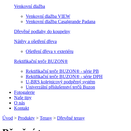
Venkovní dlažba
Venkovní dlažba VIEW
Venkovní dlažba Casalgrande Padana
Dřevěné podlahy do koupelny
Nátěry a ošetření dřeva
Ošetření dřeva v exteriéru
Rektifikační terče BUZON®
Rektifikační terče BUZON® - série PB
Rektifikační terče BUZON® - série DPH
U-BRS kolejnicový podpěrný systém
Univerzální příslušenství terčů Buzon
Fotogalerie
Naše tipy
O nás
Kontakt
Úvod
>
Produkty
>
Terasy
>
Dřevěné terasy