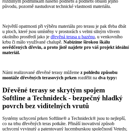
rozdílným podmínkám našeho podnebí a podnebí oblasti jejího
původu, pozorně nastudovat technické vlastnosti materiálu.
Největší opatrnosti při výběru materiálu pro terasu je pak třeba dbát
u ploch, které jsou umístěny v prostorách s velmi silným vlivem
okolního prostředí jako je
dřevěná terasa u bazénu
, u venkovního
krbu či málo využívané chalupě.
Nabízíme širokou škálu
osvědčených dřevin, a proto jistě najdete pro váš projekt ideální
materiál.
Námi realizované dřevěné terasy můžeme
z pohledu způsobu
montáže dřevěných terasových prken
rozdělit na
dva typy:
Dřevěné terasy se skrytým spojem
Softline a Technideck - bezpečný hladký
povrch bez viditelných vrutů
Systémy uchycení prken Softline
®
a Technideck
®
jsou to nejlepší,
co na trhu dřevěných teras potkáte. Přináší inovativní způsob
uchycení vyvinutý a patentovaný lucemburskou společností Vetedy,