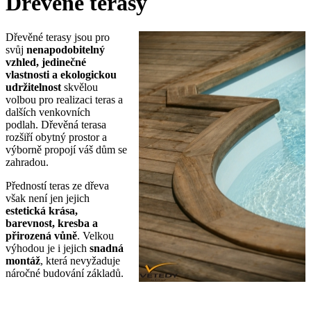
Dřevěné terasy
Dřevěné terasy jsou pro
svůj
nenapodobitelný
vzhled, jedinečné
vlastnosti a ekologickou
udržitelnost
skvělou
volbou pro realizaci teras a
dalších venkovních
podlah. Dřevěná terasa
rozšiří obytný prostor a
výborně propojí váš dům se
zahradou.
Předností teras ze dřeva
však není jen jejich
estetická krása,
barevnost, kresba a
přirozená vůně
. Velkou
výhodou je i jejich
snadná
montáž
, která nevyžaduje
náročné budování základů.