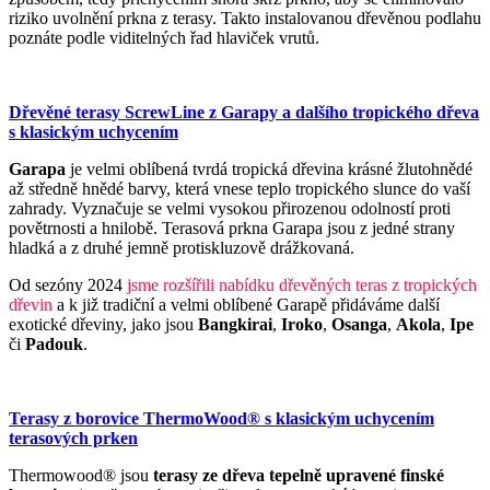
riziko uvolnění prkna z terasy. Takto instalovanou dřevěnou podlahu
poznáte podle viditelných řad hlaviček vrutů.
Dřevěné terasy ScrewLine z Garapy a dalšího tropického dřeva
s klasickým uchycením
Garapa
je velmi oblíbená tvrdá tropická dřevina krásné žlutohnědé
až středně hnědé barvy, která vnese teplo tropického slunce do vaší
zahrady. Vyznačuje se velmi vysokou přirozenou odolností proti
povětrnosti a hnilobě. Terasová prkna Garapa jsou z jedné strany
hladká a z druhé jemně protiskluzově drážkovaná.
Od sezóny 2024
jsme rozšířili nabídku dřevěných teras z tropických
dřevin
a k již tradiční a velmi oblíbené Garapě přidáváme další
exotické dřeviny, jako jsou
Bangkirai
,
Iroko
,
Osanga
,
Akola
,
Ipe
či
Padouk
.
Terasy z borovice ThermoWood® s klasickým uchycením
terasových prken
Thermowood
®
jsou
terasy
ze dřeva tepelně upravené finské