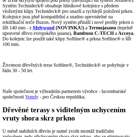
se zcela skrytým spojem pod prkny (navazující na systém Sofline
®
).
Systém Technideck
®
obsahuje hliníkové kolejnice s předem
vloženými klipy Technideck
®
pro snazší a rychlejší položení prken.
Kolejnice jsou plně kompatibilní a snadno upevnitelné na
rektifikační terče Buzon. Nový systém přináší i nové profily prken o
šíři 140 mm - z
Melywood
(NOVINKA!)
a
Termojasanu
(tepelně
upravené dřevo evropského jasanu),
Bambusu C-TECH
a
Accoya
.
Do kolejnic lze použít také klipy Softline
® a prkna Softline
®
o šíři
100 mm
.
Životnost dřevěných teras Softline
®
, Technideck
®
se pohybuje v
řádu 30 - 50 let.
Naše společnost je výhradním partnerem výrobce - lucemburské
společnosti
Vetedy
- pro Českou republiku.
Dřevěné terasy s viditelným uchycením
vruty shora skrz prkno
U méně stabilních dřevin je nutné zvolit montáž tradičním
způsobem, tedy přichycením shora skrz prkno, aby se eliminovalo