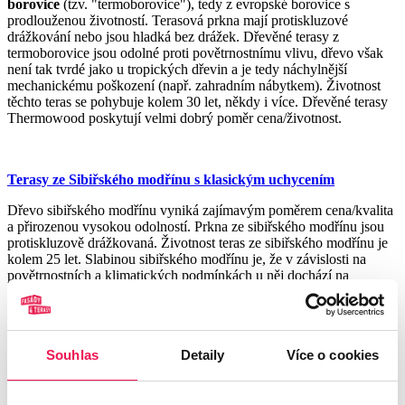
borovice
(tzv. "termoborovice"), tedy z evropské borovice s
prodlouženou životností. Terasová prkna mají protiskluzové
drážkování nebo jsou hladká bez drážek. Dřevěné terasy z
termoborovice jsou odolné proti povětrnostnímu vlivu, dřevo však
není tak tvrdé jako u tropických dřevin a je tedy náchylnější
mechanickému poškození (např. zahradním nábytkem). Životnost
těchto teras se pohybuje kolem 30 let, někdy i více. Dřevěné terasy
Thermowood poskytují velmi dobrý poměr cena/životnost.
Terasy ze Sibiřského modřínu s klasickým uchycením
Dřevo sibiřského modřínu vyniká zajímavým poměrem cena/kvalita
a přirozenou vysokou odolností. Prkna ze sibiřského modřínu jsou
protiskluzově drážkovaná. Životnost teras ze sibiřského modřínu je
kolem 25 let. Slabinou
sibiřského modřínu je, že
v závislosti na
povětrnostních a klimatických podmínkách u něj dochází na
povrchu k vytváření podélných prasklin a k prasklinám na koncích
prken.
Souhlas
Detaily
Více o cookies
Rádi vám s výběrem ideálního materiálu a řešením terasy pro
váš projekt poradíme.
Stačí nám
poslat na e-mail
vaši poptávkou
s bližší představou, rozpočtem a rozměrem plochy a my se vám