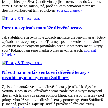
je tu přehled používaných dřevin a jejich srovnání co do životnosti a
ceny. Dozvíte se, mimo jiné, proč a v čem nemohou evropské
dřeviny konkurovat těm tropickým.
zobrazit článek >
Pozor na způsob montáže dřevěné terasy
Jak stabilita dřeva ovlivňuje způsob montáže dřevěných teras? Který
způsob montáže je nejvhodnější a nejlepší pro zvolenou dřevinu?
Zvolit klasické uchycení přivrtáním prkna shora nebo raději skrytý
spoj? Pokračování série článků o dřevěných terasách.
zobrazit
článek >
Návod na montáž venkovní dřevěné terasy s
neviditelným uchycením Softline®
Způsobů montáže venkovní dřevěné terasy je několik. Systém
Softline® pro stavbu dřevěných teras nabízí zcela skryté uchycení
dřevěných terasových prken pomocí klipů, které jsou umístěny pod
prkny. Montáž venkovní dřevěné terasy pomocí systému Softline®
je snadná, přesná a zajišťuje skvělé provětrání dřevěné terasy.