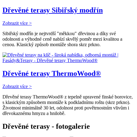
Dřevěné terasy Sibiřský modřín
Zobrazit více >
Sibiřský modřín je nejtvrdší "měkkou" dřevinou a díky své
odolnosti a výhodné ceně nabízí skvělý poměr mezi kvalitou a
cenou. Klasický způsob montáže shora skrz prkno.
Dřevěné terasy ThermoWood®
Zobrazit více >
Dřevěné terasy ThermoWood® z tepelně upravené finské borovice,
s klasickým způsobem montáže k podkladnímu roštu (skrz prkno).
Životnost minimálně 30 let, odolnost proti povětrnostním vlivům i
dřevokaznému hmyzu a hnilobě.
Dřevěné terasy
- fotogalerie