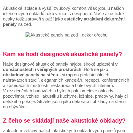
Akustická izolace a vyšší zvukový komfort však jdou u našich
interiérových obkladů ruku v ruce s designem. Naše akustické
desky totiž zároveň slouží jako
esteticky atraktivní dekorační
panely
na zeď.
Kam se hodí designové akustické panely?
Naše designové akustické panely najdou široké uplatnění
v
domácnostech i veřejných prostorách
. Hodí se jako
obkladové panely na stěnu i strop
do profesionálních
nahrávacích studií, elegantních kanceláří, recepcí, konferenčních
a zasedacích místností, restaurací a hotelových interiérů.
V rezidenčních budovách a bytech pak lamelové obklady
pozdvihnou vzhled i akustiku kuchyně, ložnice, pracovny, haly či
dětského pokoje. Skvělé jsou i jako dekorační obklady na stěnu
do obýváku.
Z čeho se skládají naše akustické obklady?
Základem většiny našich akustických obkladových panelů jsou