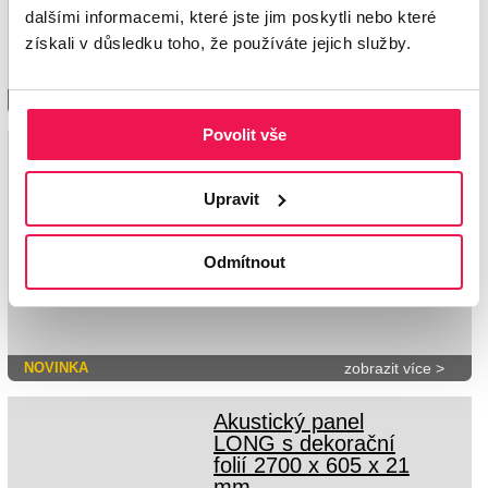
vytvoření vlastní originální nástěnné
dekorace, která zároveň snižuje ozvěnu
dalšími informacemi, které jste jim poskytli nebo které
v prostoru.
získali v důsledku toho, že používáte jejich služby.
zobrazit více >
Povolit vše
Akustický panel
CELOBAREVNÝ 2600
x 600 x 17 mm
Upravit
Atraktivní celobarevné akustické panely
nabízí lamely s barevnou folii ze 3 stran
pro ještě lepší vzhled. Široká nabídka
barev na tlumící PET podložce.
Odmítnout
NOVINKA
zobrazit více >
Akustický panel
LONG s dekorační
folií 2700 x 605 x 21
mm