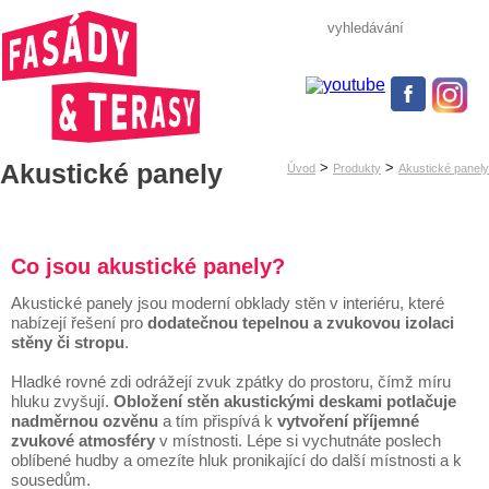
Akustické panely
>
>
Úvod
Produkty
Akustické panely
Co jsou akustické panely?
Akustické panely jsou moderní obklady stěn v interiéru, které
nabízejí řešení pro
dodatečnou tepelnou a zvukovou izolaci
stěny či stropu
.
Hladké rovné zdi odrážejí zvuk zpátky do prostoru, čímž míru
hluku zvyšují.
Obložení stěn akustickými deskami potlačuje
nadměrnou ozvěnu
a tím přispívá k
vytvoření příjemné
zvukové atmosféry
v místnosti. Lépe si vychutnáte poslech
oblíbené hudby a omezíte hluk pronikající do další místnosti a k
sousedům.