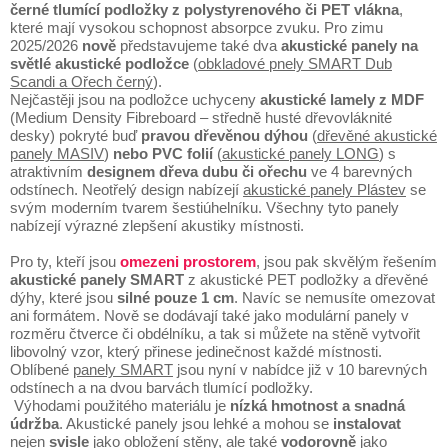
černé tlumící podložky z polystyrenového či PET vlákna
,
které mají vysokou schopnost absorpce zvuku. Pro zimu
2025/2026
nově
představujeme také dva
akustické panely na
světlé akustické podložce
(
obkladové pnely SMART Dub
Scandi a Ořech černý
).
Nejčastěji jsou na podložce uchyceny
akustické lamely z MDF
(Medium Density Fibreboard – středně husté dřevovláknité
desky) pokryté buď
pravou dřevěnou dýhou
(
dřevěné akustické
panely MASIV
)
nebo PVC folií
(
akustické panely LONG
) s
atraktivním
designem dřeva dubu či ořechu
ve 4 barevných
odstínech. Neotřelý design nabízejí
akustické panely Plástev
se
svým moderním tvarem šestiúhelníku. Všechny t
yto panely
nabízejí výrazné zlepšení akustiky místnosti.
Pro ty, kteří jsou
omezeni prostorem
, jsou pak skvělým řešením
akustické panely SMART
z akustické PET podložky a dřevěné
dýhy, které jsou
silné pouze 1 cm
. Navíc se nemusíte omezovat
ani formátem. Nově se dodávají také jako modulární panely v
rozměru čtverce či obdélníku, a tak si můžete na stěně vytvořit
libovolný vzor, který přinese jedinečnost každé místnosti.
Oblíbené
panely SMART
jsou nyní v nabídce již v 10 barevných
odstínech a na dvou barvách tlumící podložky.
Výhodami použitého materiálu je
nízká hmotnost a snadná
údržba
. Akustické panely jsou lehké a mohou se
instalovat
nejen
svisle
jako obložení stěny, ale také
vodorovně
jako