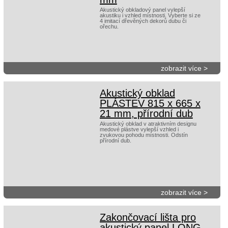
Akustický obkladový panel vylepší
akustiku i vzhled místnosti. Vyberte si ze
4 imitací dřevěných dekorů dubu či
ořechu.
zobrazit více >
Akustický obklad
PLÁSTEV 815 x 665 x
21 mm, přírodní dub
Akustický obklad v atraktivním designu
medové plástve vylepší vzhled i
zvukovou pohodu místnosti. Odstín
přírodní dub.
zobrazit více >
Zakončovací lišta pro
akustický panel LONG