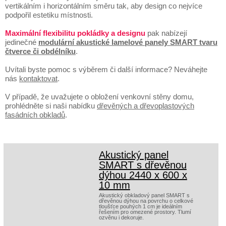
vertikálním i horizontálním směru tak, aby design co nejvíce
podpořil estetiku místnosti.
Maximální flexibilitu pokládky a designu
pak nabízejí
jedinečné
modulární akustické lamelové panely SMART tvaru
čtverce či obdélníku
.
Uvítali byste pomoc s výběrem či další informace? Neváhejte
nás
kontaktovat
.
V případě, že uvažujete o obložení venkovní stěny domu,
prohlédněte si naši nabídku
dřevěných a dřevoplastových
fasádních obkladů
.
Akustický panel
SMART s dřevěnou
dýhou 2440 x 600 x
10 mm
Akustický obkladový panel SMART s
dřevěnou dýhou na povrchu o celkové
tloušťce pouhých 1 cm je ideálním
řešením pro omezené prostory. Tlumí
ozvěnu i dekoruje.