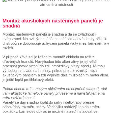
Montáž akustických nástěnných panelů je
snadná
Montáž nástěnných panelů je snadná a dá se zvládnout i
svépomocí. Na svislých stěnách stačí obkladové desky přilepit.
U stropů se doporučuje uchycení panelu vruty mezi lamelami a v
rozích.
V případě křivé zdi je řešením montáž obkladu na rošt z
dřevěných hranolů. Nevýhodou této alternativy je její větší
pracnost (navíc vrtání do zdi, hmoždinky, vruty apod.). Mírnou
výhodou instalace na hranoly, pokud prostor vzniklý mezi
akustickým panelem a zdí vyplníte dalším izolačním materiálem,
je ještě lepší protihlukový efekt.
Pokud chcete mít s novým obložením co nejméně starostí, rádi
vám akustické lamelové panely přivezeme a nainstalujeme na
míru vaší místnosti.
Panely se dají snadno krátit do šířky i délky, aby přesně
odpovídaly rozměru stěny. Variabilitu nabízejí i co do směru
pokládky. Lamelový obklad je možné na zeď instalovat ve