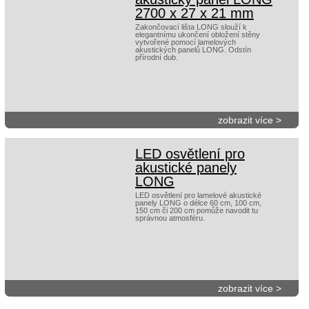
2700 x 27 x 21 mm
Zakončovací lišta LONG slouží k
elegantnímu ukončení obložení stěny
vytvořené pomocí lamelových
akustických panelů LONG. Odstín
přírodní dub.
zobrazit více >
LED osvětlení pro
akustické panely
LONG
LED osvětlení pro lamelové akustické
panely LONG o délce 60 cm, 100 cm,
150 cm či 200 cm pomůže navodit tu
správnou atmosféru.
zobrazit více >