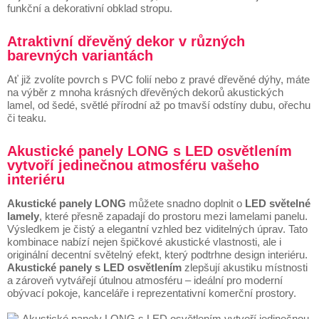
funkční a dekorativní obklad stropu.
Atraktivní dřevěný dekor v různých
barevných variantách
Ať již zvolíte povrch s PVC folií nebo z pravé dřevěné dýhy, máte
na výběr z mnoha krásných dřevěných dekorů akustických
lamel, od šedé, světlé přírodní až po tmavší odstíny dubu, ořechu
či teaku.
Akustické panely LONG s LED osvětlením
vytvoří jedinečnou atmosféru vašeho
interiéru
Akustické panely LONG
můžete snadno doplnit o
LED světelné
lamely
, které přesně zapadají do prostoru mezi lamelami panelu.
Výsledkem je čistý a elegantní vzhled bez viditelných úprav. Tato
kombinace nabízí nejen špičkové akustické vlastnosti, ale i
originální decentní světelný efekt, který podtrhne design interiéru.
Akustické panely s LED osvětlením
zlepšují akustiku místnosti
a zároveň vytvářejí útulnou atmosféru – ideální pro moderní
obývací pokoje, kanceláře i reprezentativní komerční prostory.