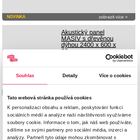
NOVINKA
zobrazit více >
Akustický panel
MASIV s dřevěnou
dýhou 2400 x 600 x
22 mm
Lamelový akustický panel MASIV s
dřevěnou dýhou na povrchu a lamelou z
MDF pro lepší zvukový i optický dojem z
místnosti. 5 variant dekorů.
Souhlas
Detaily
Více o cookies
zobrazit více >
Tato webová stránka používá cookies
K personalizaci obsahu a reklam, poskytování funkcí
Modulární akustické
panely SMART 520 x
sociálních médií a analýze naší návštěvnosti využíváme
520 mm a 1040 x 520
soubory cookie. Informace o tom, jak náš web používáte,
mm
sdílíme se svými partnery pro sociální média, inzerci a
Modulární panely SMART s lamelou z
analýzy. Partneři tyto údaje mohou zkombinovat s
dřevěné dýhy nabízejí možnost