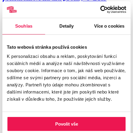
Šroub pro upevnění příslušenství U-BRS, U-WALL a U-EDGE.
zobrazit více >
Souhlas
Detaily
Více o cookies
U-EDGE podpěra dořezů dlažby na
okrajích teras
Tato webová stránka používá cookies
K personalizaci obsahu a reklam, poskytování funkcí
U-EDGE podpěra pro dořezy dlažby při okrajích teras
sociálních médií a analýze naší návštěvnosti využíváme
NOVINKA
zobrazit více >
soubory cookie. Informace o tom, jak náš web používáte,
sdílíme se svými partnery pro sociální média, inzerci a
analýzy. Partneři tyto údaje mohou zkombinovat s
Tlumící podložky U-E10 a U-E20 pro
dalšími informacemi, které jste jim poskytli nebo které
terče BUZON
získali v důsledku toho, že používáte jejich služby.
Univerzální vyrovnávací gumové podložky U-E10 a U-E20 pro
všechny série rektifikačních terčů BUZON pro dorovnání rozdílů v
dlažbě a absorbci nárazů.
Povolit vše
zobrazit více >