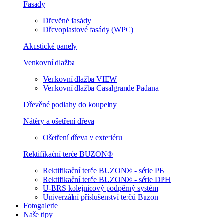
Fasády
Dřevěné fasády
Dřevoplastové fasády (WPC)
Akustické panely
Venkovní dlažba
Venkovní dlažba VIEW
Venkovní dlažba Casalgrande Padana
Dřevěné podlahy do koupelny
Nátěry a ošetření dřeva
Ošetření dřeva v exteriéru
Rektifikační terče BUZON®
Rektifikační terče BUZON® - série PB
Rektifikační terče BUZON® - série DPH
U-BRS kolejnicový podpěrný systém
Univerzální příslušenství terčů Buzon
Fotogalerie
Naše tipy