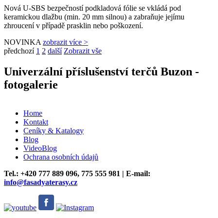
Nová U-SBS bezpečností podkladová fólie se vkládá pod
keramickou dlažbu (min. 20 mm silnou) a zabraňuje jejímu
zhroucení v případě prasklin nebo poškození.
NOVINKA
zobrazit více >
předchozí
1
2
další
Zobrazit vše
Univerzální příslušenství terčů Buzon
-
fotogalerie
Home
Kontakt
Ceníky & Katalogy
Blog
VideoBlog
Ochrana osobních údajů
Tel.: +420
777 889 096,
775 555 981 | E-mail:
info@fasadyaterasy.cz