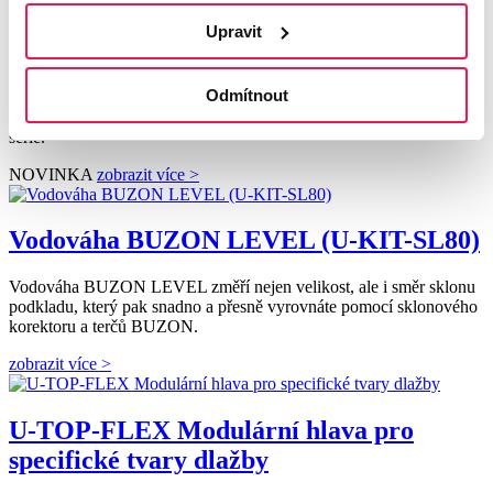
Upravit
Sklonový korektor BUZON U-PH5
Odmítnout
Nový, vylepšený univerzální sklonový korektor U-PH5 pro úpravu
sklonu 0-5%, vkládaný pod rektifikační terče BUZON PB a BC
série.
NOVINKA
zobrazit více >
Vodováha BUZON LEVEL (U-KIT-SL80)
Vodováha BUZON LEVEL změří nejen velikost, ale i směr sklonu
podkladu, který pak snadno a přesně vyrovnáte pomocí sklonového
korektoru a terčů BUZON.
zobrazit více >
U-TOP-FLEX Modulární hlava pro
specifické tvary dlažby