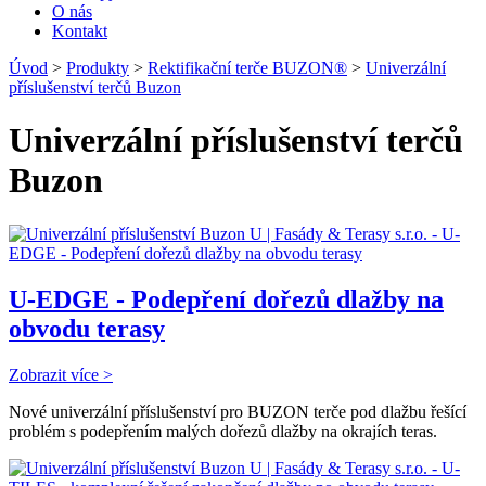
O nás
Kontakt
Úvod
>
Produkty
>
Rektifikační terče BUZON®
>
Univerzální
příslušenství terčů Buzon
Univerzální příslušenství terčů
Buzon
U-EDGE - Podepření dořezů dlažby na
obvodu terasy
Zobrazit více >
Nové univerzální příslušenství pro BUZON terče pod dlažbu řešící
problém s podepřením malých dořezů dlažby na okrajích teras.