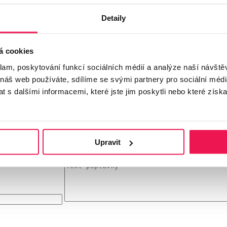
vní keramická dlažba View DOR
Detaily
á cookies
klam, poskytování funkcí sociálních médií a analýze naší návšt
h odstínech dekoru kamene.
 náš web používáte, sdílíme se svými partnery pro sociální média
 s dalšími informacemi, které jste jim poskytli nebo které získa
rektifikační terče Buzon
či
kolejnicový systém U-BRS
.
Upravit