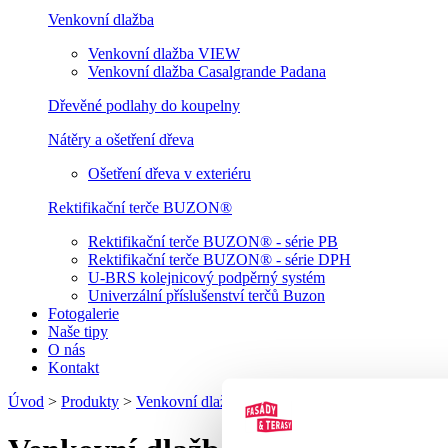
Venkovní dlažba
Venkovní dlažba VIEW
Venkovní dlažba Casalgrande Padana
Dřevěné podlahy do koupelny
Nátěry a ošetření dřeva
Ošetření dřeva v exteriéru
Rektifikační terče BUZON®
Rektifikační terče BUZON® - série PB
Rektifikační terče BUZON® - série DPH
U-BRS kolejnicový podpěrný systém
Univerzální příslušenství terčů Buzon
Fotogalerie
Naše tipy
O nás
Kontakt
Úvod
>
Produkty
>
Venkovní dlažba
>
Venkovní dlažba VIEW
>
Ve