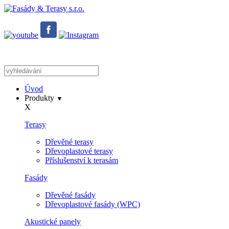
Úvod
Produkty
▼
X
Terasy
Dřevěné terasy
Dřevoplastové terasy
Příslušenství k terasám
Fasády
Dřevěné fasády
Dřevoplastové fasády (WPC)
Akustické panely