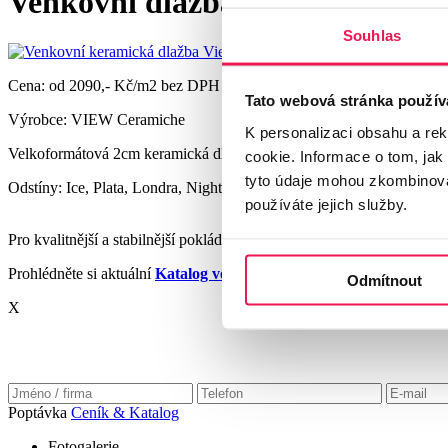
Venkovní dlažba VIEW - Venko
Souhlas
Cena: od 2090,- Kč/m2 bez DPH
Tato webová stránka použív
Výrobce: VIEW Ceramiche
K personalizaci obsahu a re
Velkoformátová 2cm keramická dlažba View DORSET ve 4 barevnýc
cookie. Informace o tom, jak
tyto údaje mohou zkombinovat
Odstíny: Ice, Plata, Londra, Night
používáte jejich služby.
Pro kvalitnější a stabilnější pokládku této dlažby doporučujeme využít
Prohlédněte si aktuální
Katalog venkovní keramické dlažby VIEW
Odmítnout
X
Poptávka
Ceník & Katalog
Fotogalerie