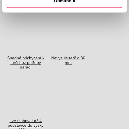
Odmítnout
terčem Buzon
přestávek
Snadné přichycení k
Navyšuje terč o 30
terči bez potřeby
mm
nářadí
Lze stohovat až 4
podstavce do výšky