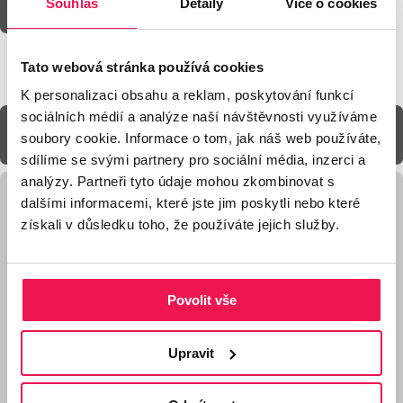
Souhlas
Detaily
Více o cookies
CENÍK & KATALOG
Tato webová stránka používá cookies
K personalizaci obsahu a reklam, poskytování funkcí
sociálních médií a analýze naší návštěvnosti využíváme
Fotogalerie
soubory cookie. Informace o tom, jak náš web používáte,
sdílíme se svými partnery pro sociální média, inzerci a
analýzy. Partneři tyto údaje mohou zkombinovat s
dalšími informacemi, které jste jim poskytli nebo které
Galerie produktu Podstavec PB-EXT-30 pro PB
získali v důsledku toho, že používáte jejich služby.
terče BUZON
Povolit vše
Upravit
Použití podstavce
Snižuje počet
PB-EXT-30 pod
pracovních