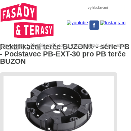
Rektifikační terče BUZON® - série PB
>
>
>
Úvod
Produkty
Rektifikační terče BUZON®
Rektifikační terče BUZON® - série PB
>
Podstavec PB-EXT-30 pro PB terče BUZON
- Podstavec PB-EXT-30 pro PB terče
BUZON