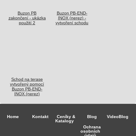
Buzon PB
Buzon PB-END-
zakončení - ukázka
INOX (nerez) -
použití 2
vytvoření schodu
Schod na terase
vytvořený pomocí
Buzon PB-END-
INOX (nerez)
Home
Kontakt
Ceníky &
Blog
VideoBlog
Katalogy
Ochrana
osobních
údajů