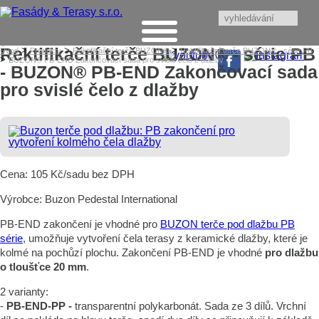
Rektifikační terče BUZON® - série PB
>
>
>
Úvod
Produkty
Rektifikační terče BUZON®
Rektifikační terče BUZON® - série PB
>
BUZON® PB-END Zakončovací sada pro svislé čelo z dlažby
- BUZON® PB-END Zakončovací sada
pro svislé čelo z dlažby
Cena: 105 Kč/sadu bez DPH
Výrobce: Buzon Pedestal International
PB-END zakončení je vhodné pro
BUZON terče pod dlažbu PB
série
, umožňuje vytvoření čela terasy z keramické dlažby, které je
kolmé na pochůzí plochu. Zakončení PB-END je vhodné
pro dlažbu
o tloušťce 20 mm
.
2 varianty:
-
PB-END-PP -
transparentní polykarbonát. Sada ze 3 dílů. Vrchní