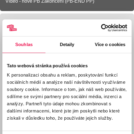
Video - nové PB Zakončení (PB-END PP)
Galerie produktu BUZON® PB-END Zakončovací
sada pro svislé čelo z dlažby
Souhlas
Detaily
Více o cookies
Tato webová stránka používá cookies
K personalizaci obsahu a reklam, poskytování funkcí
sociálních médií a analýze naší návštěvnosti využíváme
Nový PB-END PP
Nový PB-END PP -
soubory cookie. Informace o tom, jak náš web používáte,
(2020) z
ilustrace použití na
polypropylenu
boku i v rohu terasy
sdílíme se svými partnery pro sociální média, inzerci a
analýzy. Partneři tyto údaje mohou zkombinovat s
dalšími informacemi, které jste jim poskytli nebo které
získali v důsledku toho, že používáte jejich služby.