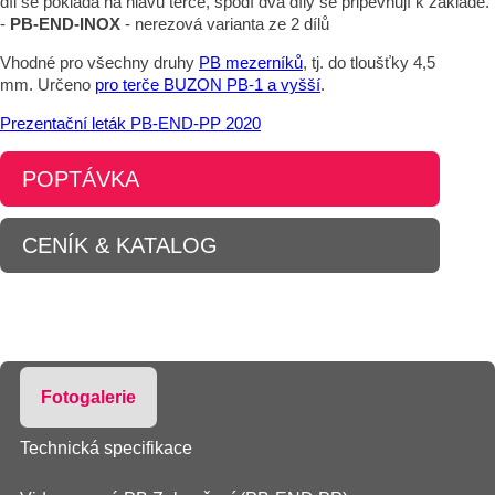
díl se pokláda na hlavu terče, spodí dva díly se připevňují k základě.
-
PB-END-INOX
- nerezová varianta ze 2 dílů
Vhodné pro všechny druhy
PB mezerníků
, tj. do tloušťky 4,5
mm. Určeno
pro terče BUZON PB-1 a vyšší
.
Prezentační leták PB-END-PP 2020
POPTÁVKA
CENÍK & KATALOG
Fotogalerie
Technická specifikace