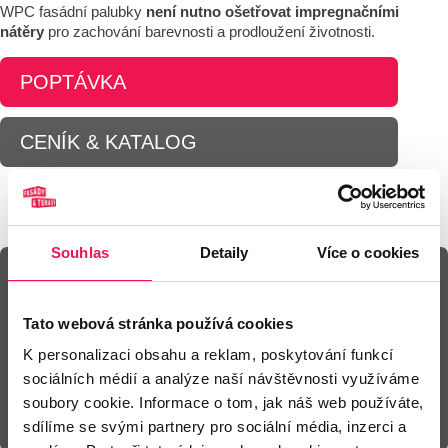
WPC fasádní palubky
není nutno ošetřovat impregnačními
nátěry
pro zachování barevnosti a prodloužení životnosti.
POPTÁVKA
CENÍK & KATALOG
Souhlas
Detaily
Více o cookies
Fotogalerie
Tato webová stránka používá cookies
Technická specifikace
K personalizaci obsahu a reklam, poskytování funkcí
Materiál - dřevoplast
sociálních médií a analýze naší návštěvnosti využíváme
soubory cookie. Informace o tom, jak náš web používáte,
Dekory
sdílíme se svými partnery pro sociální média, inzerci a