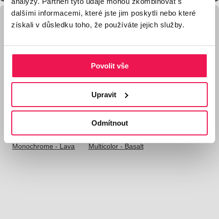
analýzy. Partneři tyto údaje mohou zkombinovat s
dalšími informacemi, které jste jim poskytli nebo které
získali v důsledku toho, že používáte jejich služby.
Galerie produktu WPC fasádní obklad CREATIVE
EXCLUSIVE
Povolit vše
Upravit
Dřevoplastový
Odmítnout
Dřevoplastový
fasádní obklad
fasádní obklad
Creative Exclusive -
Creative Exclusive -
Monochrome - Lava
Multicolor - Basalt