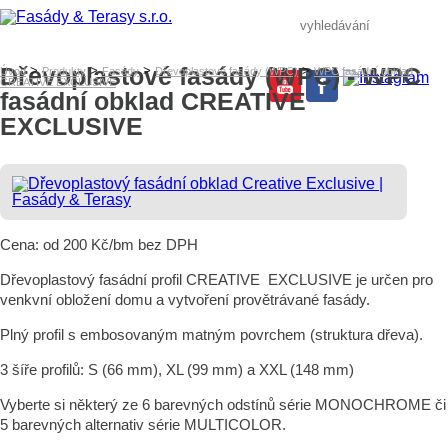
Dřevoplastové fasády (WPC) - WPC
>
>
>
>
Úvod
Produkty
Fasády
Dřevoplastové fasády (WPC)
WPC fasádní obklad
CREATIVE EXCLUSIVE
fasádní obklad CREATIVE
EXCLUSIVE
Cena: od 200 Kč/bm bez DPH
Dřevoplastový fasádní profil CREATIVE EXCLUSIVE je určen pro
venkvní obložení domu a vytvoření provětrávané fasády.
Plný profil s embosovaným matným povrchem (struktura dřeva).
3 šíře profilů: S (66 mm), XL (99 mm) a XXL (148 mm)
Vyberte si některý ze 6 barevných odstínů série MONOCHROME či
5 barevných alternativ série MULTICOLOR.