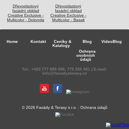
Dřevoplastový
Dřevoplastový
fasádní obklad
fasádní obklad
Creative Exclusive -
Creative Exclusive -
Multicolor - Dolomite
Multicolor - Basalt
Home
Kontakt
Ceníky &
Blog
VideoBlog
Katalogy
Ochrana
osobních
údajů
Tel.: +420
777 889 096,
775 555 981 | E-mail:
info@fasadyaterasy.cz
© 2026 Fasády & Terasy s.r.o.
|
Ochrana údajů