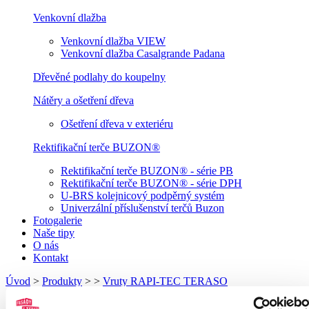
Venkovní dlažba
Venkovní dlažba VIEW
Venkovní dlažba Casalgrande Padana
Dřevěné podlahy do koupelny
Nátěry a ošetření dřeva
Ošetření dřeva v exteriéru
Rektifikační terče BUZON®
Rektifikační terče BUZON® - série PB
Rektifikační terče BUZON® - série DPH
U-BRS kolejnicový podpěrný systém
Univerzální příslušenství terčů Buzon
Fotogalerie
Naše tipy
O nás
Kontakt
Úvod
>
Produkty
>
>
Vruty RAPI-TEC TERASO