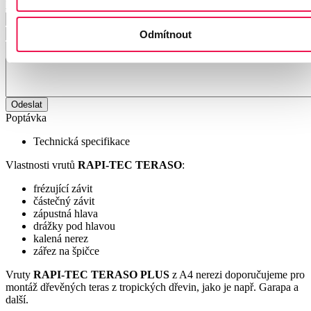
X
Odmítnout
Odeslat
Poptávka
Technická specifikace
Vlastnosti vrutů
RAPI-TEC TERASO
:
frézující závit
částečný závit
zápustná hlava
drážky pod hlavou
kalená nerez
zářez na špičce
Vruty
RAPI-TEC TERASO PLUS
z A4 nerezi doporučujeme pro
montáž dřevěných teras z tropických dřevin, jako je např. Garapa a
další.