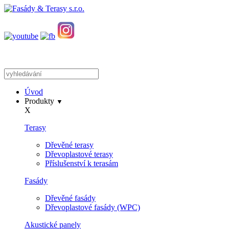
Úvod
Produkty
▼
X
Terasy
Dřevěné terasy
Dřevoplastové terasy
Příslušenství k terasám
Fasády
Dřevěné fasády
Dřevoplastové fasády (WPC)
Akustické panely