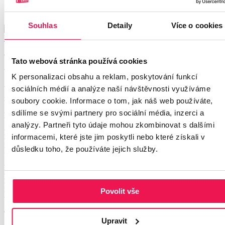
- Vruty RAPI-TEC TERASO
Souhlas
Detaily
Více o cookies
Cena: od 3,20 Kč/ks (bez DPH)
Tato webová stránka používá cookies
Výrobce: TERASO
K personalizaci obsahu a reklam, poskytování funkcí
sociálních médií a analýze naší návštěvnosti využíváme
Vysoce kvalitní vruty RAPI-TEC TERASO a TERASO PLUS z
nerezové oceli pro montáž venkovních teras a fasád.
soubory cookie. Informace o tom, jak náš web používáte,
sdílíme se svými partnery pro sociální média, inzerci a
Nabízíme tyto vruty:
analýzy. Partneři tyto údaje mohou zkombinovat s dalšími
RAPI-TEC TERASO
4x40 mm, T15, kalený nerez: 3,20 Kč/ks.
informacemi, které jste jim poskytli nebo které získali v
RAPI-TEC TERASO 5
x50 mm, T25, kalený nerez:
5,50 Kč/ks.
důsledku toho, že používáte jejich služby.
RAPI-TEC TERASO 5
x60 mm, T25, kalený nerez:
6,50 Kč/ks.
RAPI-TEC TERASO PLUS
5x50 mm, T25, nerez A4: 6,90
Kč/ks.
RAPI-TEC TERASO PLUS 5x60 mm, T25, nerez A4: 7,40
Povolit vše
Kč/ks.
Ceny jsou uvedeny bez DPH.
Upravit