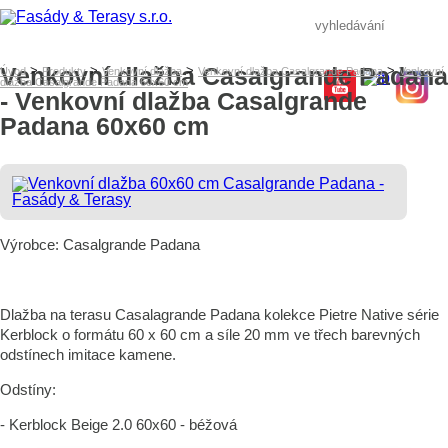
Venkovní dlažba Casalgrande Padana
>
>
>
>
Úvod
Produkty
Venkovní dlažba
Venkovní dlažba Casalgrande Padana
Venkovní
dlažba Casalgrande Padana 60x60 cm
- Venkovní dlažba Casalgrande
Padana 60x60 cm
Výrobce: Casalgrande Padana
Dlažba na terasu Casalagrande Padana kolekce Pietre Native série
Kerblock o formátu 60 x 60 cm a síle 20 mm ve třech barevných
odstínech imitace kamene.
Odstíny:
- Kerblock Beige 2.0 60x60 - béžová