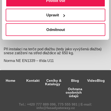
Povolit vše
Délka: 60 cm
Upravit
Popis materiálu:
Materiál
– slinutá keramická monolitická dlažba
Odmítnout
Kvalita
: I.třída
Při instalaci na terče pod dlažbu (tedy jako vyvýšená dlažba)
snese zatížení na střed dlaždice až 650 kg.
Norma NE EN1339 – třída U11
Home
Kontakt
Ceníky &
Blog
VideoBlog
Katalogy
Ochrana
osobních
údajů
Tel.: +420
777 889 096,
775 555 981 | E-mail:
info@fasadyaterasy.cz