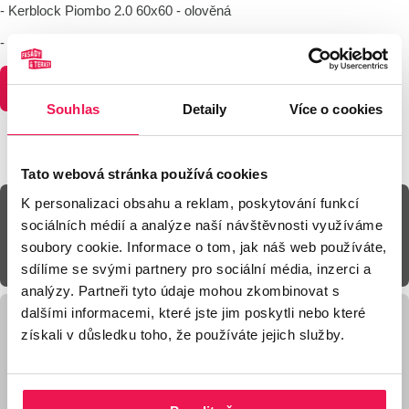
- Kerblock Piombo 2.0 60x60 - olověná
- Kerblock Avorio 2.0 60x60 - slonová kost
POPTÁVKA
Souhlas
Detaily
Více o cookies
Tato webová stránka používá cookies
K personalizaci obsahu a reklam, poskytování funkcí
Technická specifikace
sociálních médií a analýze naší návštěvnosti využíváme
soubory cookie. Informace o tom, jak náš web používáte,
Dekory
sdílíme se svými partnery pro sociální média, inzerci a
analýzy. Partneři tyto údaje mohou zkombinovat s
dalšími informacemi, které jste jim poskytli nebo které
získali v důsledku toho, že používáte jejich služby.
Rozměr dlažby:
Tloušťka materiálu: 20 mm
Šířka: 60 cm