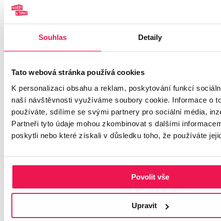
Příslušenství ke dřevěným terasám Softline® a dřevěným terasám
ThermoWood® - nerezové vruty, klipy Softline®, podkladní
Souhlas
Detaily
hranoly z tvrdého dřeva a ThermoWood
®
, nátěry na dřevo, oleje,
čistič, odšeďovače a další.
X
Tato webová stránka používá cookies
K personalizaci obsahu a reklam, poskytování funkcí sociáln
naší návštěvnosti využíváme soubory cookie. Informace o t
používáte, sdílíme se svými partnery pro sociální média, inz
Partneři tyto údaje mohou zkombinovat s dalšími informacemi
poskytli nebo které získali v důsledku toho, že používáte jeji
Odeslat
Poptávka
Systém uchycení Softline®
Povolit vše
Systém uchycení Softline®
Upravit
Použití skrytého systému uchycení