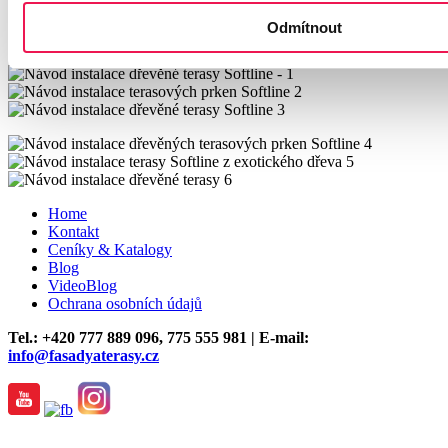
Softline® společnosti Vetedy Group pro
instalaci dřevěných teras:
Odmítnout
Home
Kontakt
Ceníky & Katalogy
Blog
VideoBlog
Ochrana osobních údajů
Tel.: +420
777 889 096,
775 555 981 | E-mail:
info@fasadyaterasy.cz