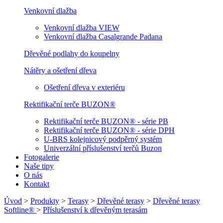
Venkovní dlažba
Venkovní dlažba VIEW
Venkovní dlažba Casalgrande Padana
Dřevěné podlahy do koupelny
Nátěry a ošetření dřeva
Ošetření dřeva v exteriéru
Rektifikační terče BUZON®
Rektifikační terče BUZON® - série PB
Rektifikační terče BUZON® - série DPH
U-BRS kolejnicový podpěrný systém
Univerzální příslušenství terčů Buzon
Fotogalerie
Naše tipy
O nás
Kontakt
Úvod
>
Produkty
>
Terasy
>
Dřevěné terasy
>
Dřevěné terasy
Softline®
>
Příslušenství k dřevěným terasám