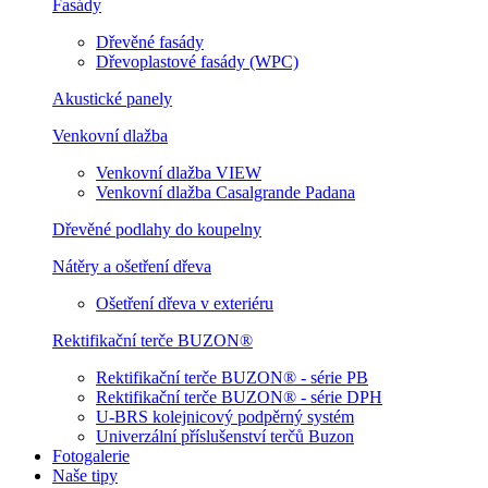
Fasády
Dřevěné fasády
Dřevoplastové fasády (WPC)
Akustické panely
Venkovní dlažba
Venkovní dlažba VIEW
Venkovní dlažba Casalgrande Padana
Dřevěné podlahy do koupelny
Nátěry a ošetření dřeva
Ošetření dřeva v exteriéru
Rektifikační terče BUZON®
Rektifikační terče BUZON® - série PB
Rektifikační terče BUZON® - série DPH
U-BRS kolejnicový podpěrný systém
Univerzální příslušenství terčů Buzon
Fotogalerie
Naše tipy