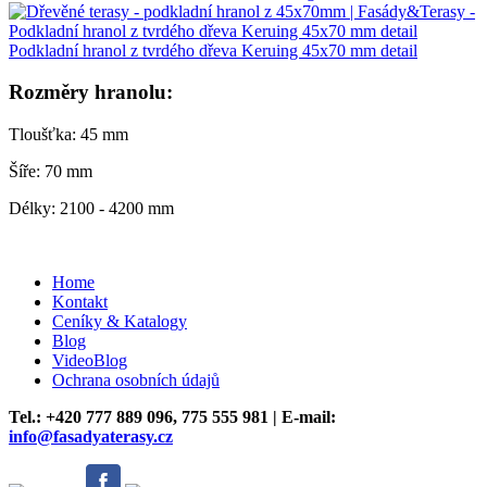
Podkladní hranol z tvrdého dřeva Keruing 45x70 mm detail
Rozměry hranolu:
Tloušťka: 45 mm
Šíře: 70 mm
Délky: 2100 - 4200 mm
Home
Kontakt
Ceníky & Katalogy
Blog
VideoBlog
Ochrana osobních údajů
Tel.: +420
777 889 096,
775 555 981 | E-mail:
info@fasadyaterasy.cz