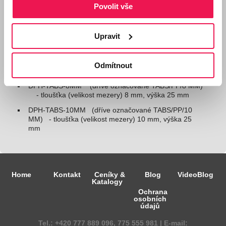
DPH-TABS-2MM (dříve označované TABS/PP/2 MM)
Povolit vše
- tloušťka (velikost mezery) 2 mm, výška 25 mm
DPH-TABS-4,5MM (dříve
označované
TABS/PP/4,5
Upravit
MM)
- tloušťka (velikost mezery) 4,5 mm, výška 25
mm
DPH-TABS-6MM (dříve
označované
TABS/PP/6 MM)
Odmítnout
- tloušťka (velikost mezery) 6 mm, výška 25 mm
DPH-TABS-8MM (dříve
označované
T
ABS/PP/8 MM)
- tloušťka (velikost mezery) 8 mm, výška 25 mm
DPH-TABS-10MM (dříve
označované
TABS/PP/10
MM)
- tloušťka (velikost mezery) 10 mm, výška 25
mm
Home
Kontakt
Ceníky &
Blog
VideoBlog
Katalogy
Ochrana
osobních
údajů
Tel.: +420
777 889 096,
775 555 981 | E-mail: