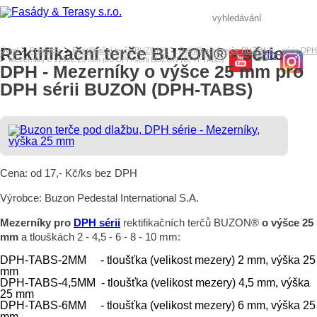
Rektifikační terče BUZON® - série
>
>
>
Úvod
Produkty
Rektifikační terče BUZON®
Rektifikační terče BUZON® - série DPH
>
Mezerníky o výšce 25 mm pro DPH sérii BUZON (DPH-TABS)
DPH - Mezerníky o výšce 25 mm pro
DPH sérii BUZON (DPH-TABS)
Cena: od 17,- Kč/ks bez DPH
Výrobce: Buzon Pedestal International S.A.
Mezerníky pro
DPH sérii
rektifikačních terčů BUZON®
o výšce 25
mm
a tlouškách 2 - 4,5 - 6 - 8 - 10 mm:
DPH-TABS-2MM - tloušťka (velikost mezery) 2 mm, výška 25
mm
DPH-TABS-4,5MM
- tloušťka (velikost mezery) 4,5 mm, výška
25 mm
DPH-TABS-6MM
- tloušťka (velikost mezery) 6 mm, výška 25
mm