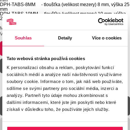
DPH-TABS-8MM
- tloušťka (velikost mezery) 8 mm, výška 25
mm
DPH-TABS-10MM
- tloušťka (velikost mezery) 10 mm, výška
25 mm
Mezerníky mají kruhový půdorys a vkládají se do hlavy terče.
Vymezují mezeru mezi díly dlažby.
Souhlas
Detaily
Více o cookies
POPTÁVKA
Tato webová stránka používá cookies
CENÍK & KATALOG
K personalizaci obsahu a reklam, poskytování funkcí
sociálních médií a analýze naší návštěvnosti využíváme
soubory cookie. Informace o tom, jak náš web používáte,
sdílíme se svými partnery pro sociální média, inzerci a
analýzy. Partneři tyto údaje mohou zkombinovat s
dalšími informacemi, které jste jim poskytli nebo které
Technická specifikace
získali v důsledku toho, že používáte jejich služby.