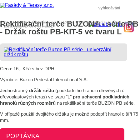
Rektifikační terče BUZON® - série PB
>
>
>
Úvod
Produkty
Rektifikační terče BUZON®
Rektifikační terče BUZON® - série PB
>
Držák roštu PB-KIT-5 ve tvaru L
- Držák roštu PB-KIT-5 ve tvaru L
Cena: 16,- Kč/ks bez DPH
Výrobce: Buzon Pedestal International S.A.
Jednostranný
držák roštu
(podkladního hranolu dřevěných či
dřevoplastových teras) ve tvaru "L"
pro uchycení podkladních
hranolů různých rozměrů
na rektifikační terče BUZON PB série.
V případě použití dvojitého držáku je možné podepřít hranol o šíři 75
mm.
POPTÁVKA