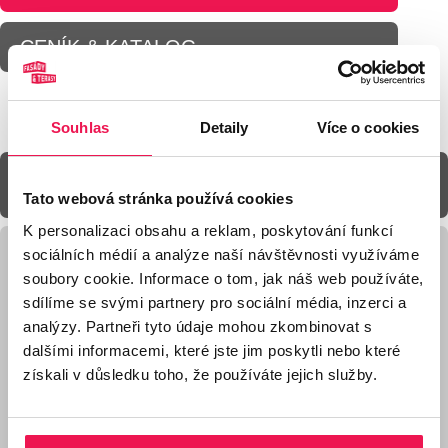
CENÍK & KATALOG
Souhlas
Detaily
Více o cookies
Fotogalerie
Tato webová stránka používá cookies
K personalizaci obsahu a reklam, poskytování funkcí
sociálních médií a analýze naší návštěvnosti využíváme
Galerie produktu Držák roštu PB-KIT-5 ve tvaru L
soubory cookie. Informace o tom, jak náš web používáte,
sdílíme se svými partnery pro sociální média, inzerci a
analýzy. Partneři tyto údaje mohou zkombinovat s
dalšími informacemi, které jste jim poskytli nebo které
získali v důsledku toho, že používáte jejich služby.