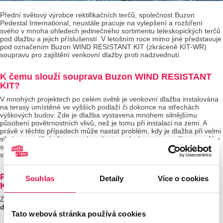
Přední světový výrobce rektifikačních terčů, společnost Buzon
Pedestal International, neustále pracuje na vylepšení a rozšíření
svého v mnoha ohledech jedinečného sortimentu teleskopických terčů
pod dlažbu a jejich příslušenstí. V letošním roce mimo jiné představuje
pod označením Buzon WIND RESISTANT KIT (zkráceně KIT-WR)
soupravu pro zajištění venkovní dlažby proti nadzvednutí.
K čemu slouží souprava Buzon WIND RESISTANT
KIT?
V mnohých projektech po celém světě je venkovní dlažba instalována
na terasy umístěné ve vyšších podlaží či dokonce na střechách
výškových budov. Zde je dlažba vystavena mnohem silnějšímu
působení povětrnostních vlivů, než je tomu při instalaci na zemi. A
právě v těchto případech může nastat problém, kdy je dlažba při velmi
silném proudění větrem nadzvednuta a plocha terasy poškozena. Aby
se nazdvednutí dlažby zamezilo, vyvinula společnost Buzon právě
systém pod označením "WIND RESISTANT".
Pro jaký typ dlažby je souprava WIND RESISTANT
Souhlas
Detaily
Více o cookies
KIT vhodná?
Zajišťující souprava KIT-WR je určena primárně
pro keramickou
dlažbu o síle 20 – 22 mm
.
Tato webová stránka používá cookies