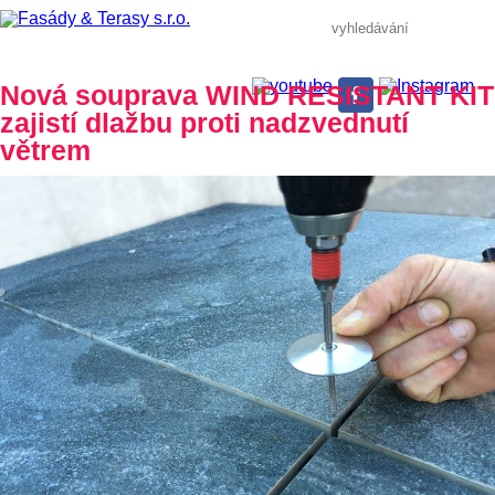
Nová souprava WIND RESISTANT KIT
zajistí dlažbu proti nadzvednutí
větrem