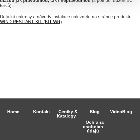
dlažbu jak pravoúhlou, tak i nepravoúhlou
(s pomocí Buzon BC
terčů).
Detailní nákresy a návody instalace naleznete na stránce produktu
WIND RESITANT KIT (KIT-WR)
.
Home
Kontakt
Ceníky &
Blog
VideoBlog
Katalogy
Ochrana
osobních
údajů