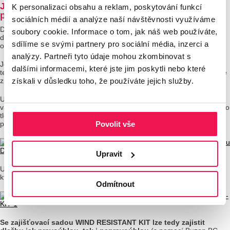
Jak se zajišťovací souprava WIND RESISTANT KIT
K personalizaci obsahu a reklam, poskytování funkcí
používá?
sociálních médií a analýze naší návštěvnosti využíváme
Disk U-WASHER o průměru 3,5 cm či 5 cm se přišroubuje přes rohy
soubory cookie. Informace o tom, jak náš web používáte,
dlaždic do středu hlavy teleskopického terče a zajistí tak dlažbu proti
sdílíme se svými partnery pro sociální média, inzerci a
odvanutí.
analýzy. Partneři tyto údaje mohou zkombinovat s
Jedná se o univerzální příslušenství pro všechny 3 základní série
dalšími informacemi, které jste jim poskytli nebo které
teleskopických terčů Buzon –
DPH
,
BC
i
PB
. Rozdíl najdeme pouze ve
získali v důsledku toho, že používáte jejich služby.
způsobu uchycení šroubu do hlavy terče.
U
teleskopických terčů pod dlažbu DPH série
je k tomu využita
varianta mezerníku s označením DPH-TABS-POM-WR (tj. mezerníky o
tloušťce 4,5 mm a výšce 17 mm), u které je střední část uzpůsobena
Povolit vše
právě k přichycení šroubu.
Upravit
U podstavců PB a BC série se šroub uchycuje do kolíku PB-KIT-1,
který se vsazuje do středového otvoru v hlavě PB, resp. BC terče.
Odmítnout
Se zajišťovací sadou WIND RESISTANT KIT lze tedy zajistit