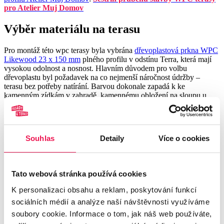
pro Atelier Muj Domov
Výběr materiálu na terasu
Pro montáž této wpc terasy byla vybrána
dřevoplastová prkna WPC
Likewood 23 x 150 mm
plného profilu v odstínu Terra, která mají
vysokou odolnost a nosnost. Hlavním důvodem pro volbu
dřevoplastu byl požadavek na co nejmenší náročnost údržby –
terasu bez potřeby natírání. Barvou dokonale zapadá k ke
kamenným zídkám v zahradě, kamennému obložení na sloupu u
domu i ratanovému nábytku, květináčům a košům, které si zákazník
plánoval na terasu umístit. Plný profil pak zajistitl i vysokou nosnost
pro větší zatížení nábytkem i početnější návštěvou.
Souhlas
Detaily
Více o cookies
Video
z přípravy a výběru materiálu
na instagramu Atelier Můj
Domov
:
Výběr materiálu
Tato webová stránka používá cookies
Příprava podkladu – štěrkové lože
K personalizaci obsahu a reklam, poskytování funkcí
sociálních médií a analýze naší návštěvnosti využíváme
Plochu s podkladem pro budoucí terasu bylo tedy potřeba zvětšit a v
soubory cookie. Informace o tom, jak náš web používáte,
nové části upravit pro stavbu terasy. Zákazník si nechal připravit v