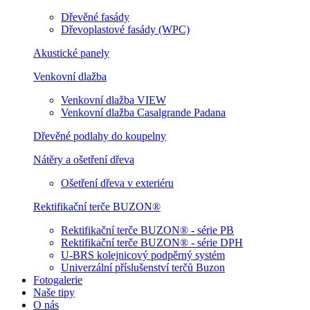
Dřevěné fasády
Dřevoplastové fasády (WPC)
Akustické panely
Venkovní dlažba
Venkovní dlažba VIEW
Venkovní dlažba Casalgrande Padana
Dřevěné podlahy do koupelny
Nátěry a ošetření dřeva
Ošetření dřeva v exteriéru
Rektifikační terče BUZON®
Rektifikační terče BUZON® - série PB
Rektifikační terče BUZON® - série DPH
U-BRS kolejnicový podpěrný systém
Univerzální příslušenství terčů Buzon
Fotogalerie
Naše tipy
O nás