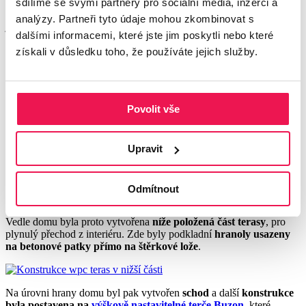
části, kde byl původně trávník, štěrkové lože, na které jsme pak
sdílíme se svými partnery pro sociální média, inzerci a
mohli novou dřevoplastovou terasu postavit. Ideálním podkladem
analýzy. Partneři tyto údaje mohou zkombinovat s
jsou 2 frakce štěrku alespoň 25 cm hluboké.
dalšími informacemi, které jste jim poskytli nebo které
získali v důsledku toho, že používáte jejich služby.
Podkladní konstrukce pro dřevoplastovou
terasu
Povolit vše
Pro vytvoření podkladní konstrukce byl zvolen
hranol z odolného
tropického dřeva o rozměru 45 x 70 mm
, který má dlouhou
Upravit
životnost a odolnost proti povětrnostním vlivům.
Vzhledem ke zmíněnému rozšíření plochy terasy bylo
potřeba řešit
nejednotnou výšku podkladu - nižší štěrkové lože a vyšší
Odmítnout
betonovou část
.
Vedle domu byla proto vytvořena
níže položená část terasy
, pro
plynulý přechod z interiéru. Zde byly podkladní
hranoly usazeny
na betonové patky přímo na štěrkové lože
.
Na úrovni hrany domu byl pak vytvořen
schod
a další
konstrukce
byla postavena na
výškově nastavitelné terče Buzon
, které