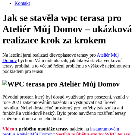
Kontakt
Jak se stavěla wpc terasa pro
Ateliér Můj Domov – ukázková
realizace krok za krokem
Na letošní jarní realizaci dřevoplastové terasy pro
Ateliér Můj
Domov
bychom Vám rádi ukázali, jak taková stavba venkovní
terasy probíhá, a to včetně řešení problému s výškově nejednotným
podkladem pro terasu.
Původní prostor, který byl dosud využívaný pro posezení, vznikl v
roce 2021 zabetonováním bazénku a vystupoval nad úroveň
trávníku. Nebyl dostatečně prostorný pro potřeby zákazníka ani
funkčně a vzhledově hezký. Bylo proto navrženo rozšíření terasy
směrem k domu a po jeho boku.
Video
z průběhu montáže terasy
najdete na
instagramovém
profilu Ateliér Můj Domov
:
Sestřih průběhu stavby WPC terasy