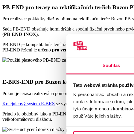
PB-END pro terasy na rektifikačních terčích Buzon P
Pro realizace pokládky dlažby přímo na rektifikační terče Buzon PB 
Sada PB-END obsahuje horní držák a spodní fixační prvek nebo prvky, 
(PB-END-INOX)
.
PB-END je kompatibilní s terči řady PB a umožňuje vytvářet čisté poh
PB-END řešení je určeno
pro venkovní dlažbu o tloušťce 2 cm
.
Souhlas
E-BRS-END pro Buzon kolejnicový systém E-BRS
Tato webová stránka použív
Pokud je terasa realizována pomocí kolejnicového systému E-BRS, vy
K personalizaci obsahu a re
cookie. Informace o tom, jak
Kolejnicový systém E-BRS
se využívá zejména u velkoformátové dlažby
tyto údaje mohou zkombinovat
Princip je obdobný jako u PB-END, systém je však navržen speciálně p
používáte jejich služby.
velkoformátovou dlažbou.