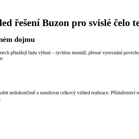
ed řešení Buzon pro svislé čelo t
edném dojmu
émech přinášejí řadu výhod – rychlou montáž, přesné vyrovnání povrchu,
a:
obit nedokončeně a narušovat celkový vzhled realizace. Příslušenství r
.