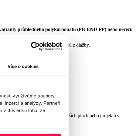
varianty průhledného polykarbonátu (PB-END-PP)
nebo nerezu
prav nebo elegantní vytvoření schodů z dlažby.
Více o cookies
ěvnosti využíváme soubory
, inzerci a analýzy. Partneři
ožení zatížení.
li v důsledku toho, že
d čela terasy, schodů i u rozsáhlejších ploch nebo projektů s