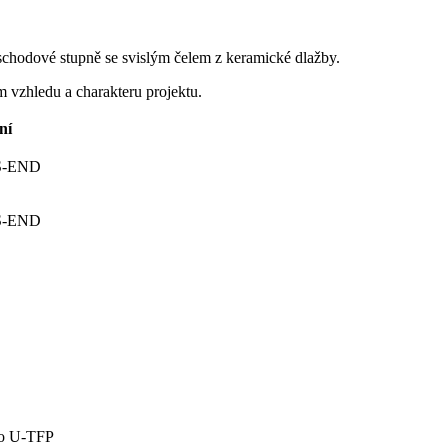
odové stupně se svislým čelem z keramické dlažby.
 vzhledu a charakteru projektu.
ní
S-END
S-END
o U-TFP