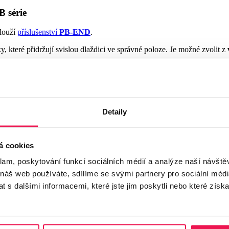
B série
slouží
příslušenství
PB-END
.
které přidržují svislou dlaždici ve správné poloze. Je možné zvolit z
ledové zakončení svislých okrajů terasy bez složitých konstrukčních ú
Detaily
á cookies
užívá se příslušenství
E-BRS-END
v nerezovém provedení
.
klam, poskytování funkcí sociálních médií a analýze naší návšt
 náš web používáte, sdílíme se svými partnery pro sociální média
 a rozsáhlejších teras, kde přináší vyšší stabilitu a rovnoměrnější rozl
 s dalšími informacemi, které jste jim poskytli nebo které získa
ro použití s kolejnicemi E-BRS. Díky tomu lze zachovat jednotný vzhle