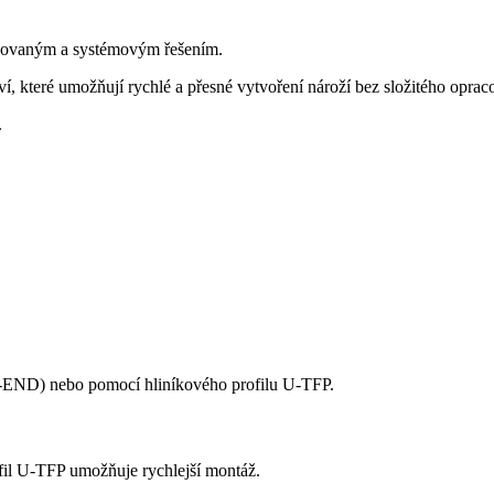
vizovaným a systémovým řešením.
í, které umožňují rychlé a přesné vytvoření nároží bez složitého oprac
.
-END) nebo pomocí hliníkového profilu U-TFP.
fil U-TFP umožňuje rychlejší montáž.