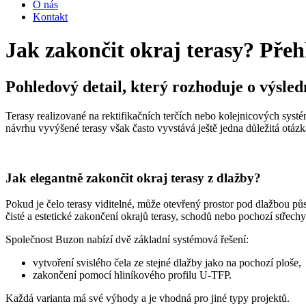
O nás
Kontakt
Jak zakončit okraj terasy? Přehl
Pohledový detail, který rozhoduje o výsl
Terasy realizované na rektifikačních terčích nebo kolejnicových syst
návrhu vyvýšené terasy však často vyvstává ještě jedna důležitá otázk
Jak elegantně zakončit
okraj terasy z dlažby?
Pokud je čelo terasy viditelné, může otevřený prostor pod dlažbou půs
čisté a estetické zakončení okrajů terasy, schodů nebo pochozí střechy
Společnost Buzon nabízí dvě základní systémová řešení:
vytvoření svislého čela ze stejné dlažby jako na pochozí ploše,
zakončení pomocí hliníkového profilu U-TFP.
Každá varianta má své výhody a je vhodná pro jiné typy projektů.