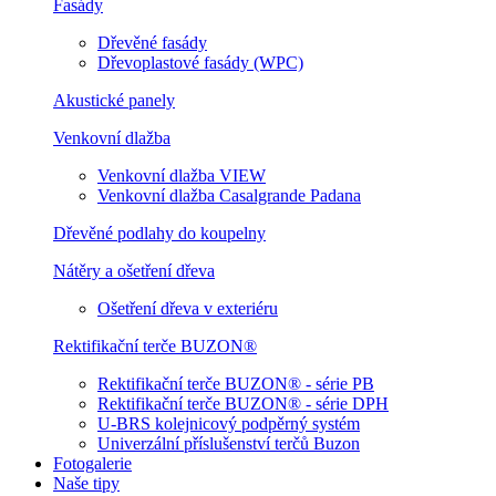
Fasády
Dřevěné fasády
Dřevoplastové fasády (WPC)
Akustické panely
Venkovní dlažba
Venkovní dlažba VIEW
Venkovní dlažba Casalgrande Padana
Dřevěné podlahy do koupelny
Nátěry a ošetření dřeva
Ošetření dřeva v exteriéru
Rektifikační terče BUZON®
Rektifikační terče BUZON® - série PB
Rektifikační terče BUZON® - série DPH
U-BRS kolejnicový podpěrný systém
Univerzální příslušenství terčů Buzon
Fotogalerie
Naše tipy