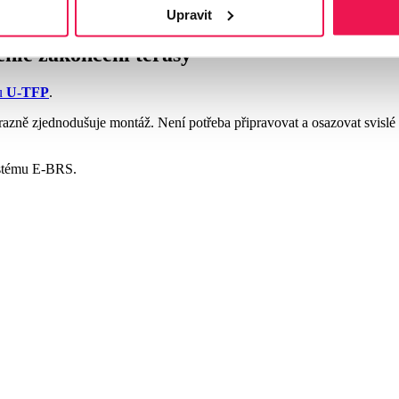
Upravit
chlé zakončení terasy
lu
U-TFP
.
ýrazně zjednodušuje montáž. Není potřeba připravovat a osazovat svisl
systému E-BRS.