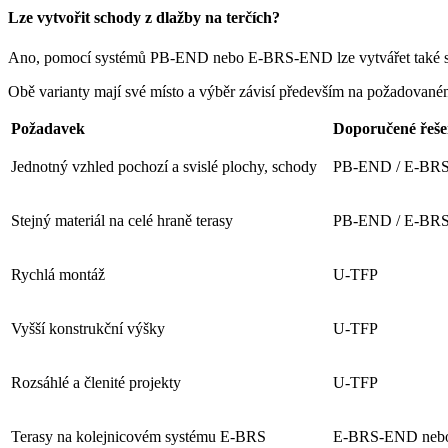
Lze vytvořit schody z dlažby na terčích?
Ano, pomocí systémů PB-END nebo E-BRS-END lze vytvářet také sch
Obě varianty mají své místo a výběr závisí především na požadovaném
Požadavek
Doporučené řeše
Jednotný vzhled pochozí a svislé plochy, schody
PB-END / E-BR
Stejný materiál na celé hraně terasy
PB-END / E-BR
Rychlá montáž
U-TFP
Vyšší konstrukční výšky
U-TFP
Rozsáhlé a členité projekty
U-TFP
Terasy na kolejnicovém systému E-BRS
E-BRS-END neb