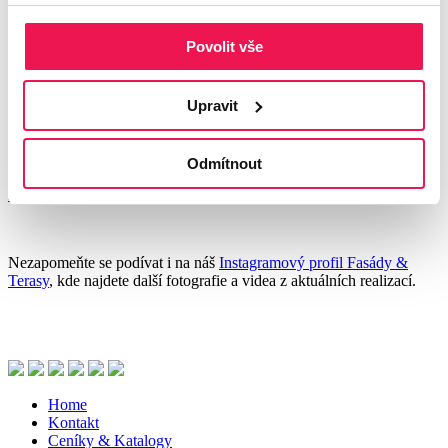
Kontakt
Povolit vše
Dřevěné terasy ze sibiřského modřínu
(klasické uchycení)
Upravit
Nechte se inspirovat našimi realizacemi teras ze dřeva sibiřského
modřínu, které jsou ekonomickým řešením přinášející velmi dobrý
výsledek.
Odmítnout
Více informací k těmto terasám najdete na stránce
dřevěných teras
ze sibiřského modřínu
.
Nezapomeňte se podívat i na náš
Instagramový profil Fasády &
Terasy
, kde najdete další fotografie a videa z aktuálních realizací.
Home
Kontakt
Ceníky & Katalogy