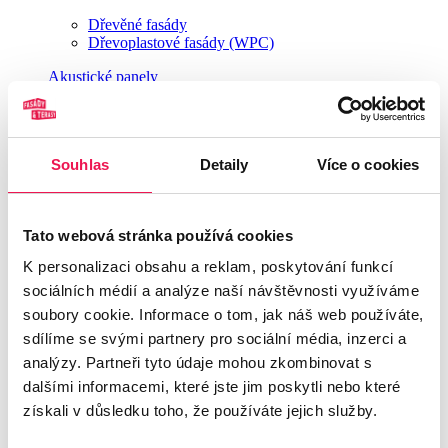
Dřevěné fasády
Dřevoplastové fasády (WPC)
Akustické panely
Venkovní dlažba
Venkovní dlažba VIEW
Venkovní dlažba Casalgrande Padana
Souhlas
Detaily
Více o cookies
Dřevěné podlahy do koupelny
Nátěry a ošetření dřeva
Tato webová stránka používá cookies
Ošetření dřeva v exteriéru
K personalizaci obsahu a reklam, poskytování funkcí
sociálních médií a analýze naší návštěvnosti využíváme
Rektifikační terče BUZON®
soubory cookie. Informace o tom, jak náš web používáte,
Rektifikační terče BUZON® - série PB
sdílíme se svými partnery pro sociální média, inzerci a
Rektifikační terče BUZON® - série DPH
analýzy. Partneři tyto údaje mohou zkombinovat s
U-BRS kolejnicový podpěrný systém
dalšími informacemi, které jste jim poskytli nebo které
Univerzální příslušenství terčů Buzon
Fotogalerie
získali v důsledku toho, že používáte jejich služby.
Naše tipy
O nás