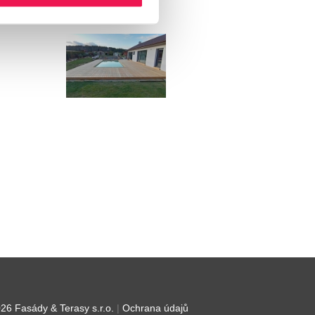
26 Fasády & Terasy s.r.o.
|
Ochrana údajů