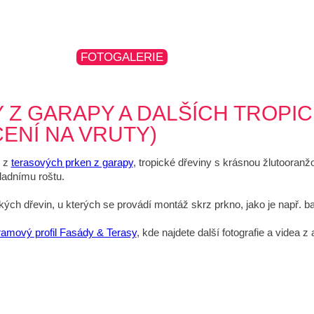
DUKTY
FOTOGALERIE
NAŠE TIPY
O NÁ
▼
 Z GARAPY A DALŠÍCH TROPI
ENÍ NA VRUTY)
s z
terasových prken z garapy
, tropické dřeviny s krásnou žlutooranž
adnímu roštu.
ckých dřevin, u kterých se provádí montáž skrz prkno, jako je např. ba
ramový profil Fasády & Terasy
, kde najdete další fotografie a videa z 