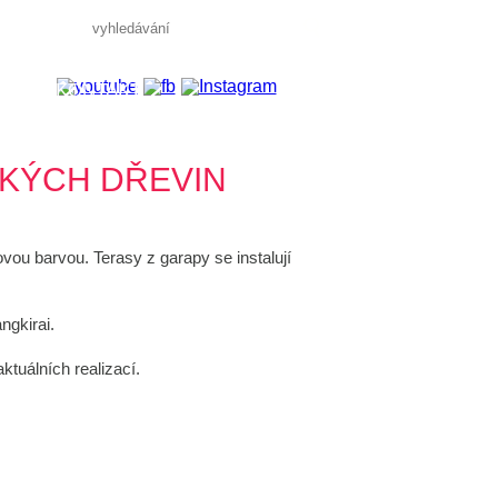
S
KONTAKT
CKÝCH DŘEVIN
ovou barvou. Terasy z garapy se instalují
ngkirai.
aktuálních realizací.