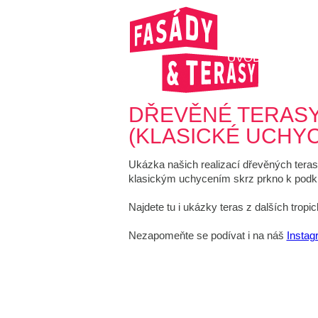
ÚVOD
PRO
DŘEVĚNÉ TERASY
(KLASICKÉ UCHYC
Ukázka našich realizací dřevěných tera
klasickým uchycením skrz prkno k podkl
Najdete tu i ukázky teras z dalších tropi
Nezapomeňte se podívat i na náš
Instag