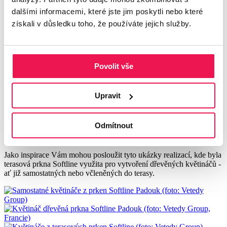
O nás
dalšími informacemi, které jste jim poskytli nebo které
Kontakt
získali v důsledku toho, že používáte jejich služby.
Dřevěné květináče z terasových
prken Softline - pro inspiraci
Povolit vše
Květináče jsou jedním z důležitých doplňků, který významnou
měrou dokreslují vzhled terasy. Mohou být z materiálů, které jsou
Upravit
využity na zahradním nábytku nebo navazovat na další materiály
využité v okolí.
Pokud Vám při stavbě terasy zbyly odřezky od terasových prken,
Odmítnout
využijte je pro obložení dřevěných květníků. Nebo si
dřevěné
květináče
začleňte přímo do terasy!
Jako inspirace Vám mohou posloužit tyto ukázky realizací, kde byla
terasová prkna Softline využita pro vytvoření dřevěných květináčů -
ať již samostatných nebo včleněných do terasy.