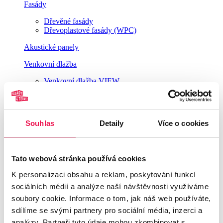
Fasády
Dřevěné fasády
Dřevoplastové fasády (WPC)
Akustické panely
Venkovní dlažba
Venkovní dlažba VIEW
Venkovní dlažba Casalgrande Padana
Dřevěné podlahy do koupelny
Souhlas
Detaily
Více o cookies
Nátěry a ošetření dřeva
Ošetření dřeva v exteriéru
Rektifikační terče BUZON®
Tato webová stránka používá cookies
K personalizaci obsahu a reklam, poskytování funkcí
Rektifikační terče BUZON® - série PB
Rektifikační terče BUZON® - série DPH
sociálních médií a analýze naší návštěvnosti využíváme
U-BRS kolejnicový podpěrný systém
soubory cookie. Informace o tom, jak náš web používáte,
Univerzální příslušenství terčů Buzon
sdílíme se svými partnery pro sociální média, inzerci a
Fotogalerie
Naše tipy
analýzy. Partneři tyto údaje mohou zkombinovat s