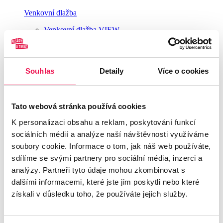
Venkovní dlažba
Venkovní dlažba VIEW
Venkovní dlažba Casalgrande Padana
Dřevěné podlahy do koupelny
Souhlas
Detaily
Více o cookies
Nátěry a ošetření dřeva
Ošetření dřeva v exteriéru
Rektifikační terče BUZON®
Tato webová stránka používá cookies
K personalizaci obsahu a reklam, poskytování funkcí
Rektifikační terče BUZON® - série PB
Rektifikační terče BUZON® - série DPH
sociálních médií a analýze naší návštěvnosti využíváme
U-BRS kolejnicový podpěrný systém
soubory cookie. Informace o tom, jak náš web používáte,
Univerzální příslušenství terčů Buzon
sdílíme se svými partnery pro sociální média, inzerci a
Fotogalerie
Naše tipy
analýzy. Partneři tyto údaje mohou zkombinovat s
O nás
dalšími informacemi, které jste jim poskytli nebo které
Kontakt
získali v důsledku toho, že používáte jejich služby.
Až za vámi pojedeme, hned nás