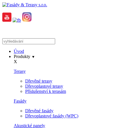
Úvod
Produkty
▼
X
Terasy
Dřevěné terasy
Dřevoplastové terasy
Příslušenství k terasám
Fasády
Dřevěné fasády
Dřevoplastové fasády (WPC)
Akustické panely