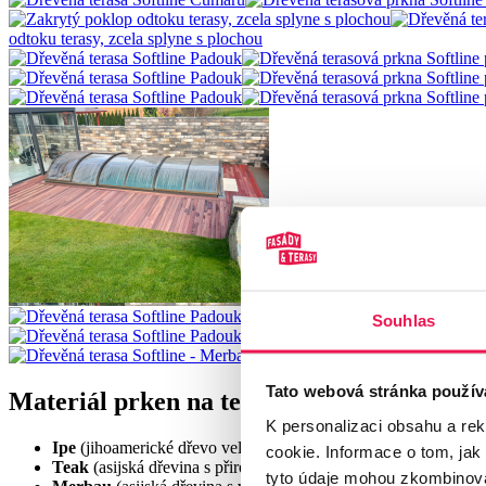
odtoku terasy, zcela splyne s plochou
Souhlas
Tato webová stránka použív
Materiál prken na terasu – exotické dřevo
K personalizaci obsahu a re
Ipe
(jihoamerické dřevo velmi vysoké tvrdosti)
cookie. Informace o tom, jak
Teak
(asijská dřevina s přirozeným obsahem olejnatých silic)
tyto údaje mohou zkombinovat