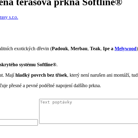
ěná terasová prkna Softline®
litních exotických
dřevin (
Padouk
,
Merbau
,
Teak
,
Ipe a
Melywood
 skrytého systému S
oftline®
.
at. Mají
hladký povrch bez třísek
,
který není narušen ani montáží, tud
učuje přesné a pevné podélné napojení dalšího prkna.