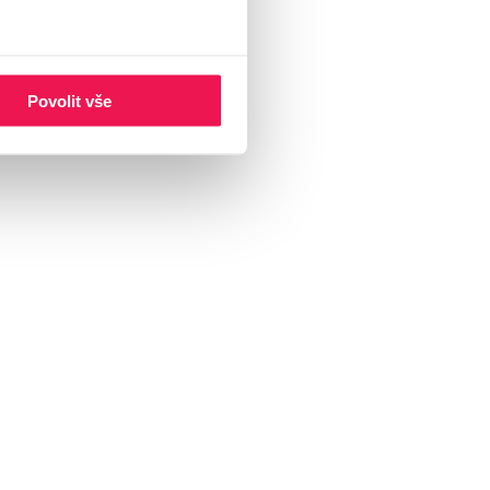
éru.
Povolit vše