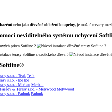
 bazénů
nebo jako
dřevěné obložení koupelny
, je možné mezery mezi 
mocí neviditelného systému uchycení Softl
Softline®
Teak
Ipe
Merbau
Melywood
Padouk