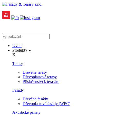
Úvod
Produkty
▼
X
Terasy
Dřevěné terasy
Dřevoplastové terasy
Příslušenství k terasám
Fasády
Dřevěné fasády
Dřevoplastové fasády (WPC)
Akustické panely