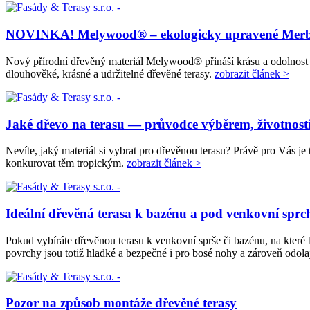
NOVINKA! Melywood® – ekologicky upravené Merba
Nový přírodní dřevěný materiál Melywood® přináší krásu a odolnost
dlouhověké, krásné a udržitelné dřevěné terasy.
zobrazit článek >
Jaké dřevo na terasu — průvodce výběrem, životnost
Nevíte, jaký materiál si vybrat pro dřevěnou terasu? Právě pro Vás j
konkurovat těm tropickým.
zobrazit článek >
Ideální dřevěná terasa k bazénu a pod venkovní sprch
Pokud vybíráte dřevěnou terasu k venkovní sprše či bazénu, na které 
povrchy jsou totiž hladké a bezpečné i pro bosé nohy a zároveň odolaj
Pozor na způsob montáže dřevěné terasy