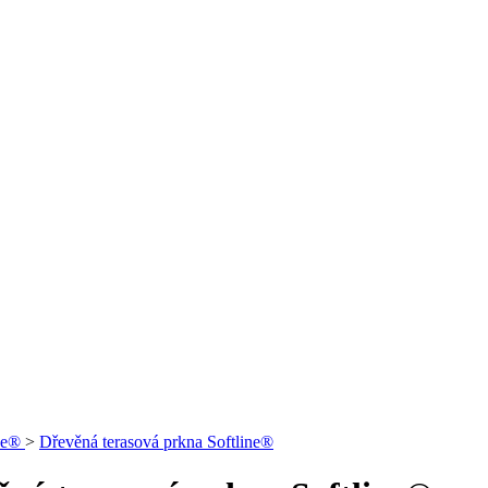
ine®
>
Dřevěná terasová prkna Softline®