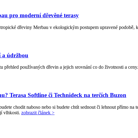
u pro moderní dřevěné terasy
 tropické dřeviny Merbau v ekologickým postupem upravené podobě, kt
í a údržbou
e tu přehled používaných dřevin a jejich srovnání co do životnosti a ce
u? Terasa Softline či Technideck na terčích Buzon
budete chodit naboso nebo si budete chtít sednout či lehnout přímo na
í vlhkosti.
zobrazit článek >