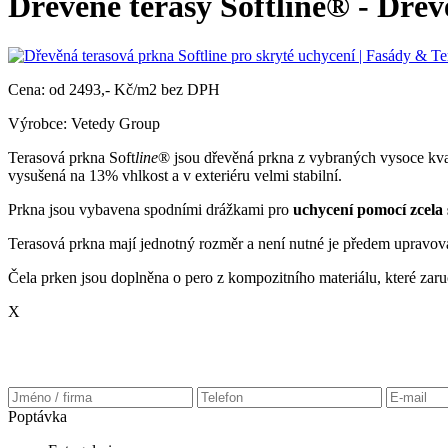
Dřevěné terasy Softline® - Dřev
Cena: od 2493,- Kč/m2 bez DPH
Výrobce: Vetedy Group
Terasová prkna Soft
line
®
jsou dřevěná prkna
z vybraných
vysoce kva
vysušená na 13% vhlkost a v exteriéru velmi stabilní.
Prkna jsou vybaven
a
spodními drážkami pro
uchycení pomocí zcela
Terasová prkna m
ají jednotný rozměr a není nutné je předem upravov
Č
ela prken jsou doplněna o pero z kompozitního materiálu, které zar
X
Poptávka