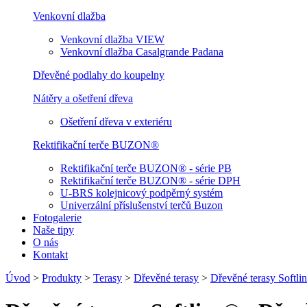
Venkovní dlažba
Venkovní dlažba VIEW
Venkovní dlažba Casalgrande Padana
Dřevěné podlahy do koupelny
Nátěry a ošetření dřeva
Ošetření dřeva v exteriéru
Rektifikační terče BUZON®
Rektifikační terče BUZON® - série PB
Rektifikační terče BUZON® - série DPH
U-BRS kolejnicový podpěrný systém
Univerzální příslušenství terčů Buzon
Fotogalerie
Naše tipy
O nás
Kontakt
Úvod
>
Produkty
>
Terasy
>
Dřevěné terasy
>
Dřevěné terasy Softl