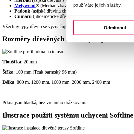
Merbau
(asijská dřevina s velmi dobrou stabilitou a velmi dobr
používáte jejich služby.
Melywood
®
(Merbau zbavené tříslovin) -
NOVINKA!
Padouk
(asijská dřevina charakteristické načervenalé barvy)
Cumaru
(jihoamerické dřevo světle žlutohnědé barvy) - v sez
Všechny typy dřevin se vyznačují výbornou odolností proti povětrno
Odmítnout
Rozměry dřevěných terasových prken:
Tloušťka
: 20 mm
Šířka
: 100 mm (Teak barmský 96 mm)
Délka
: 800 m, 1200 mm, 1600 mm, 2000 mm, 2400 mm
Prkna jsou hladká, bez vrchního drážkování.
Ilustrace použití systému uchycení Softlin