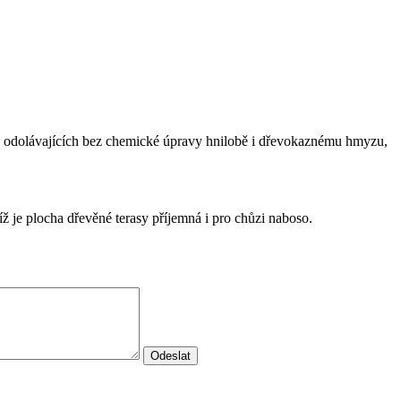
) odolávajících bez chemické úpravy hnilobě i dřevokaznému hmyzu,
íž je plocha dřevěné terasy příjemná i pro chůzi naboso.
Odeslat